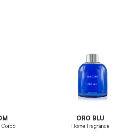
Wine Elixir
FAMIGLIA
Resveratrolo
utica Neoskin
PRINCIPIO ATTIVO
Tubo 100 ml
ti
FORMATO
300 g
VEDI PRODOTTO
O
OOM
ORO BLU
 Corpo
Home Fragrance
OOM
ORO BLU
 Corpo
Home Fragrance