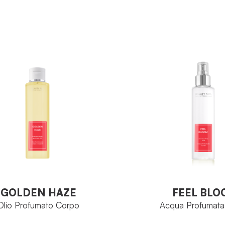
Ozoceutica Body
Ozoce
IA
FAMIGLIA
Bottiglia 500 ml
Algina
TO
PRINCIPIO ATTIVO
Vaso 
FORMATO
VEDI PRODOTTO
VEDI PRODOTT
GOLDEN HAZE
FEEL BL
Olio Profumato Corpo
Acqua Profumata
GOLDEN HAZE
FEEL BL
Olio Profumato Corpo
Acqua Profumata