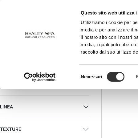
Questo sito web utilizza i
CHI SIAMO
VISO
CORPO
Utilizziamo i cookie per pe
media e per analizzare il n
AZZERA FILTRI
FILTRI
il nostro sito con i nostri 
media, i quali potrebbero 
raccolto dal suo utilizzo de
UTILIZZO
Selezione
Necessari
del
AZIONE
consenso
LINEA
M
TEXTURE