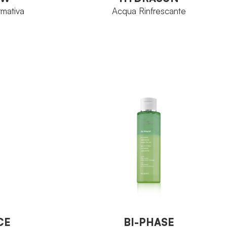
rmativa
Acqua Rinfrescante
Sunsee
FAMIGLIA
Flacone 200 ml
FORMATO
25 ml
VEDI PRODOTTO
O
CE
BI-PHASE
 Critiche
Siero Corpo Cellulite e Adiposità
CE
BI-PHASE