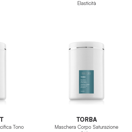
Elasticità
Body
RE:Body
FAMIGLIA
plesso CEC
Pseudostellaria
PRINCIPIO
Heterophylla
ATTIVO
o 300ml
Tubo 300ml
FORMATO
O
VEDI PRODOTTO
T
TORBA
ifica Tono
Maschera Corpo Saturazione
Attiva
T
TORBA
ifica Tono
Maschera Corpo Saturazione