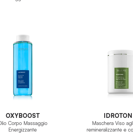
RE:Body
R
IA
FAMIGLIA
Complesso
Ci
PIO
PRINCIPIO ATTIVO
Vasotonico
T
FORMATO
Tubo 300ml
TO
VEDI PRODOTT
VEDI PRODOTTO
OXYBOOST
IDROTON
Olio Corpo Massaggio
Maschera Viso agli
Energizzante
remineralizzante e c
OXYBOOST
IDROTON
Olio Corpo Massaggio
Maschera Viso agli
Energizzante
remineralizzante e c