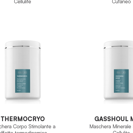
Cellulite
Cutaneo
RE:Body
RE:Body
IA
FAMIGLIA
Complesso CEC
Complesso d
PIO
PRINCIPIO
Biomimetich
ATTIVO
Astuccio con 10 fiale da
Vaso 900ml
TO
FORMATO
10 ml
VEDI PRODOTT
VEDI PRODOTTO
THERMOCRYO
GASSHOUL 
hera Corpo Stimolante a
Maschera Minerale 
effetto termodinamico
Cellulite
THERMOCRYO
GASSHOUL 
hera Corpo Stimolante a
Maschera Minerale 
effetto termodinamico
Cellulite