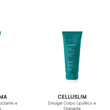
RE:Body
FAMIGLIA
Polveri Vulcaniche
E:Body
PRINCIPIO ATTIVO
Tubo 200ml
asshoul
FORMATO
aso 900ml
VEDI PRODOTTO
O
MA
CELLUSLIM
cizzante e
Emulgel Corpo Lipolitico e
e
Drenante
MA
CELLUSLIM
cizzante e
Emulgel Corpo Lipolitico e
e
Drenante