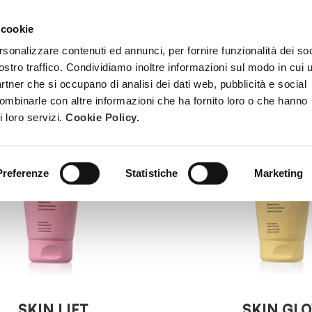
 cookie
TRATTAMENTI
DIVENTA ESTETISTA BEAUTY SPA
FORMAZ
rsonalizzare contenuti ed annunci, per fornire funzionalità dei soc
ostro traffico. Condividiamo inoltre informazioni sul modo in cui u
partner che si occupano di analisi dei dati web, pubblicità e social
combinarle con altre informazioni che ha fornito loro o che hanno
i loro servizi.
Cookie Policy.
Preferenze
Statistiche
Marketing
SKIN LIFT
SKIN GL
aschera Trasformativa
Maschera Trasfo
Rivitalizzante
Illuminante
SKIN LIFT
SKIN GL