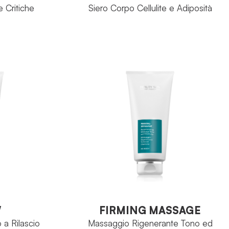
 Critiche
Siero Corpo Cellulite e Adiposità
Body
RE:Body
FAMIGLIA
plesso CEC
Arancia Amara
PRINCIPIO ATTIVO
 150 ml
Flacone 100 ml
FORMATO
O
VEDI PRODOTTO
W
FIRMING MASSAGE
a Rilascio
Massaggio Rigenerante Tono ed
Elasticità
W
FIRMING MASSAGE
a Rilascio
Massaggio Rigenerante Tono ed