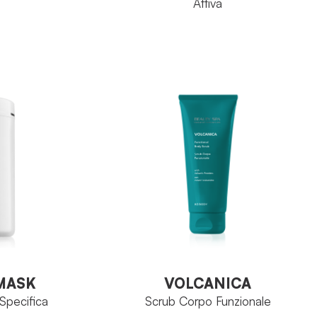
Attiva
RE:Body
FAMIGLIA
i Ceramidi
Torba Termale
PRINCIPIO ATTIVO
e
Vaso 900ml
FORMATO
VEDI PRODOTTO
O
VOLCANICA
MASK
Scrub Corpo Funzionale
Specifica
MASK
VOLCANICA
Specifica
Scrub Corpo Funzionale