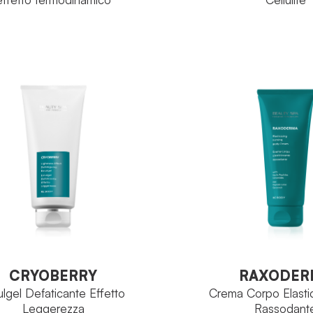
RE:Body
R
IA
FAMIGLIA
Metile Nicotinato
G
PIO ATTIVO
PRINCIPIO ATTIVO
Vaso 900ml
V
TO
FORMATO
VEDI PRODOTTO
VEDI PRODOTT
CRYOBERRY
RAXODER
lgel Defaticante Effetto
Crema Corpo Elasti
Leggerezza
Rassodant
CRYOBERRY
RAXODER
lgel Defaticante Effetto
Crema Corpo Elasti
Leggerezza
Rassodant