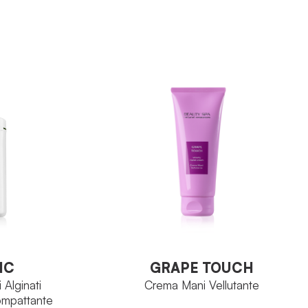
E:Body
RE:Body
FAMIGLIA
cloretinolo
Complesso CEC
PRINCIPIO ATTIVO
ubo 200ml
Tubo 200ml
FORMATO
O
VEDI PRODOTTO
GRAPE TOUCH
IC
Crema Mani Vellutante
 Alginati
ompattante
IC
GRAPE TOUCH
 Alginati
Crema Mani Vellutante
ompattante