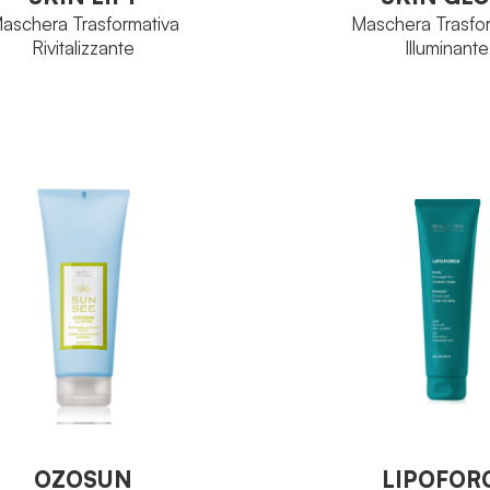
aschera Trasformativa
Maschera Trasfo
Rivitalizzante
Illuminante
Proteoglicani
Tubo 1
PIO ATTIVO
FORMATO
Tubo 125 ml
TO
VEDI PRODOTT
VEDI PRODOTTO
OZOSUN
LIPOFOR
el rivitalizzante doposole
Emulgel Corpo Aree
OZOSUN
LIPOFOR