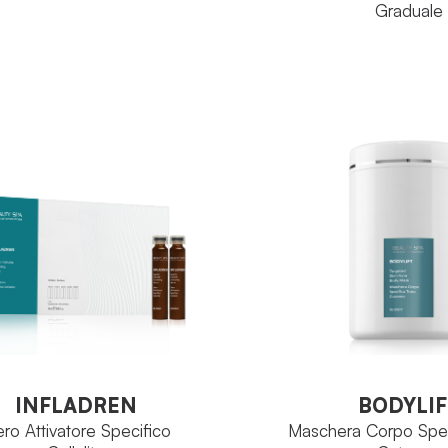
Graduale
RE:Body
IA
Complesso
PIO
RE:
FAMIGLIA
Vasotonico
Com
PRINCIPIO ATTIVO
Tubo 200ml
TO
Tub
FORMATO
VEDI PRODOTTO
VEDI PRODOTT
INFLADREN
BODYLIF
ero Attivatore Specifico
Maschera Corpo Spec
Cellulite
Cutaneo
INFLADREN
BODYLIF
ero Attivatore Specifico
Maschera Corpo Spec