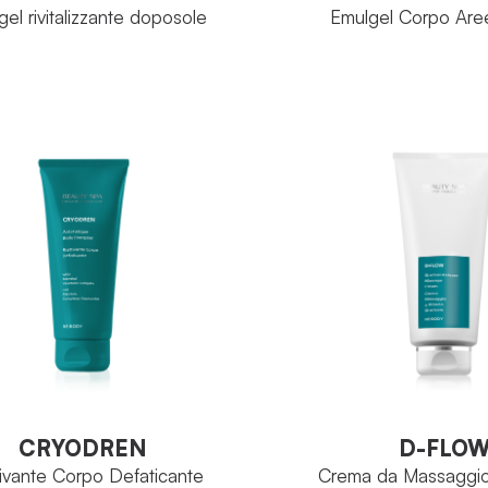
el rivitalizzante doposole
Emulgel Corpo Aree
Sunsee
RE:
IA
FAMIGLIA
Sesazone 6000
Com
PIO ATTIVO
PRINCIPIO ATTIVO
Tubo 200 ml
Tubo
TO
FORMATO
VEDI PRODOTTO
VEDI PRODOTT
CRYODREN
D-FLO
tivante Corpo Defaticante
Crema da Massaggio 
Graduale
CRYODREN
D-FLO
tivante Corpo Defaticante
Crema da Massaggio 