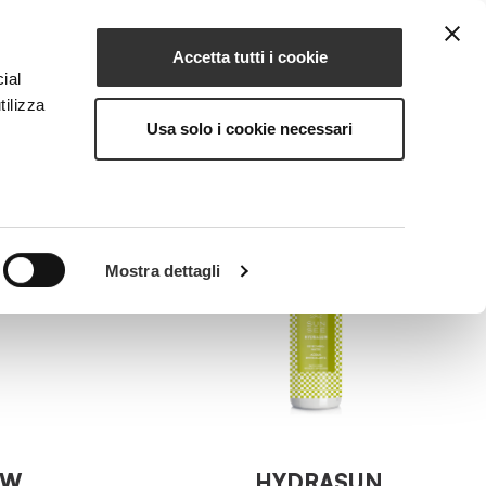
Accetta tutti i cookie
IT
IONE
MAGAZINE
CONTATTI
ial
tilizza
Usa solo i cookie necessari
Mostra dettagli
HYDRASUN
OW
Acqua Rinfrescante
rmativa
OW
HYDRASUN