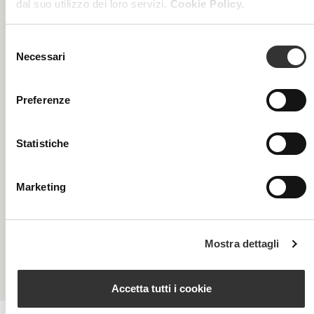
dal suo utilizzo dei loro servizi.
Cookie Policy.
Selezione
Necessari
del
consenso
Preferenze
Statistiche
Marketing
Longevity Intense
Lo
Mostra dettagli
Percorso intensivo specifico longevità cutanea
Perc
Accetta tutti i cookie