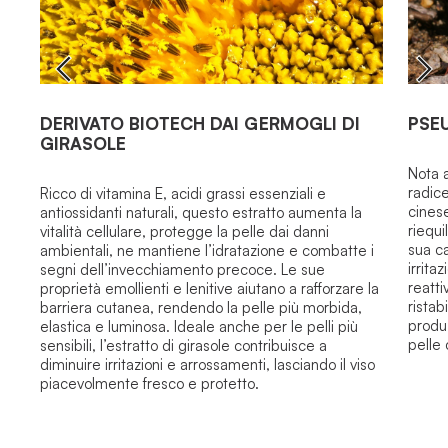
DERIVATO BIOTECH DAI GERMOGLI DI
PSE
GIRASOLE
Nota 
radic
Ricco di vitamina E, acidi grassi essenziali e
cinese
antiossidanti naturali, questo estratto aumenta la
riequi
vitalità cellulare, protegge la pelle dai danni
sua ca
ambientali, ne mantiene l’idratazione e combatte i
irrita
segni dell’invecchiamento precoce. Le sue
reatti
proprietà emollienti e lenitive aiutano a rafforzare la
ristab
barriera cutanea, rendendo la pelle più morbida,
produ
elastica e luminosa. Ideale anche per le pelli più
pelle 
sensibili, l’estratto di girasole contribuisce a
diminuire irritazioni e arrossamenti, lasciando il viso
piacevolmente fresco e protetto.