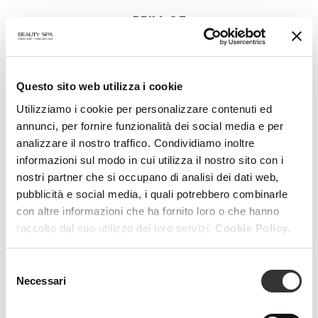
PRIM-O3
Gel Micellare Acido pH 3.5
VEDI PRODOTTO
Questo sito web utilizza i cookie
Utilizziamo i cookie per personalizzare contenuti ed
annunci, per fornire funzionalità dei social media e per
analizzare il nostro traffico. Condividiamo inoltre
informazioni sul modo in cui utilizza il nostro sito con i
nostri partner che si occupano di analisi dei dati web,
pubblicità e social media, i quali potrebbero combinarle
con altre informazioni che ha fornito loro o che hanno
raccolto dal suo utilizzo dei loro servizi.
Cookie Policy.
Selezione
Necessari
del
consenso