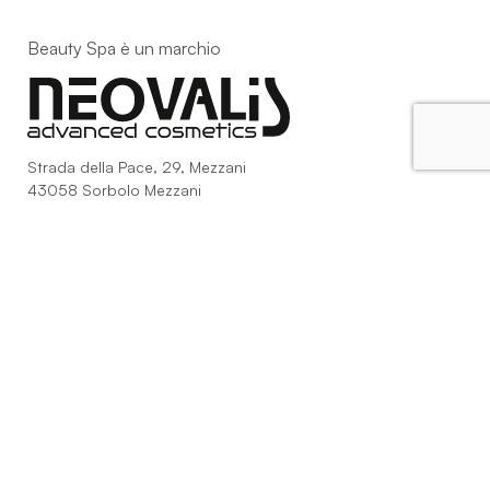
Beauty Spa è un marchio
Strada della Pace, 29, Mezzani
43058 Sorbolo Mezzani
Parma | Italy
P.IVA 03101820342
Phone
+39.0521.1522840
digital@beautyspa.it
Copyright © 2023 Neovalis S.r.l.
Cookie Policy
|
Privacy
Policy
|
Modifica consenso ai cookies