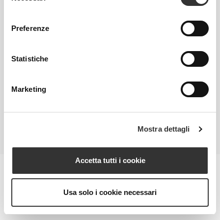
consenso
Preferenze
TOTAL REPAIRING MASK MINISIZE
Maschera Viso Compensativa e Disarrossante
Statistiche
VEDI PRODOTTO
Marketing
TUTTI I PRODOTTI
Mostra dettagli
Accetta tutti i cookie
PRODOTTI PER LA CURA
Usa solo i cookie necessari
PROFESSIONALE