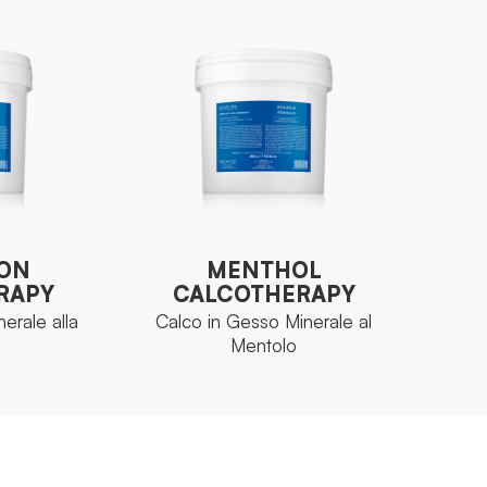
ON
MENTHOL
RAPY
CALCOTHERAPY
erale alla
Calco in Gesso Minerale al
ON
MENTHOL
Mentolo
RAPY
CALCOTHERAPY
erale alla
Calco in Gesso Minerale al
Mentolo