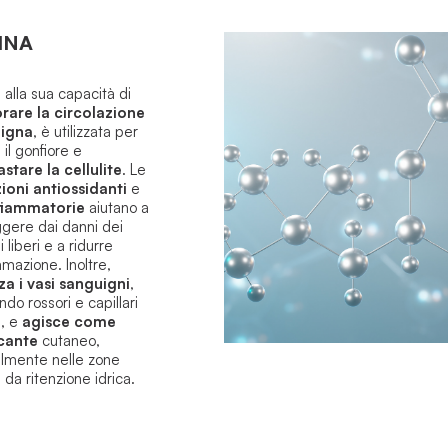
INA
 alla sua capacità di
orare la circolazione
igna
, è utilizzata per
 il gonfiore e
stare la cellulite
.
Le
ioni antiossidanti
e
fiammatorie
aiutano a
gere dai danni dei
i liberi e a ridurre
ammazione.
Inoltre,
za i vasi sanguigni
,
ndo rossori e capillari
i, e
agisce come
icante
cutaneo,
lmente nelle zone
 da ritenzione idrica.