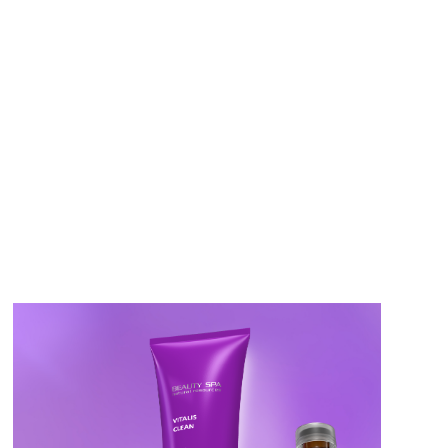
eutica
Ozoceutica
FAMIGLIA
y
Body
ella
Mentolo
PRINCIPIO
ATTIVO
hiello 3000
Secchiello 3000
FORMATO
g
TO
VEDI PRODOTTO