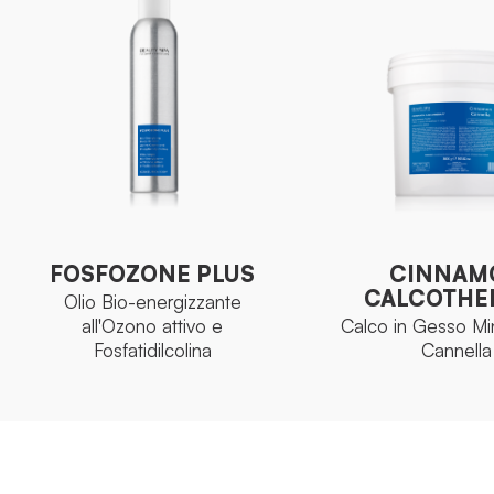
FOSFOZONE PLUS
CINNAM
CALCOTHE
Olio Bio-energizzante
all'Ozono attivo e
Calco in Gesso Min
FOSFOZONE PLUS
CINNAM
Fosfatidilcolina
Cannella
CALCOTHE
Olio Bio-energizzante
all'Ozono attivo e
Calco in Gesso Min
Fosfatidilcolina
Cannella