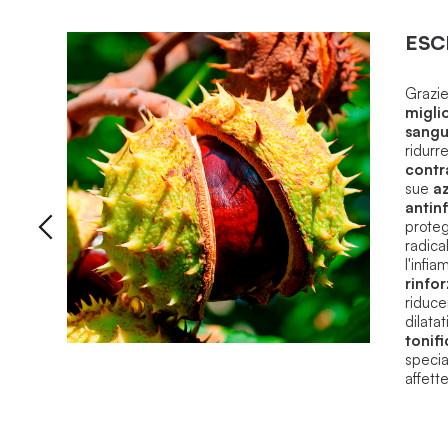
ESC
Grazie
migli
sangu
ridurre
contra
sue
az
antin
proteg
radical
l'infi
rinfor
riduce
dilatat
tonif
specia
affette