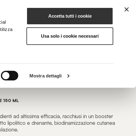
Accetta tutti i cookie
IT
IONE
MAGAZINE
CONTATTI
ial
tilizza
Usa solo i cookie necessari
HAPE PLUS
Mostra dettagli
 alla Fosfatidilcolina
 150 ML
dienti ad altissima efficacia, racchiusi in un booster
to lipolitico e drenante, biodinamizzazione cutanea
olazione.