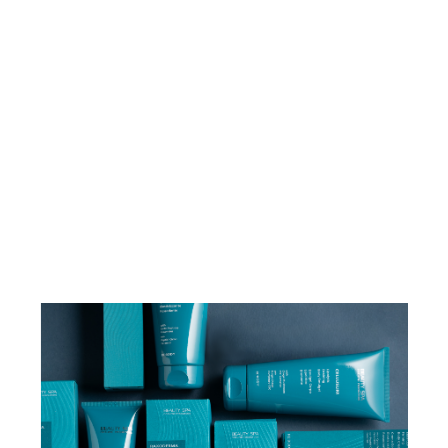
Ozoceutica
Ozoc
FAMIGLIA
FAMIGLIA
Body
Bod
Sesazone
Cann
PRINCIPIO
PRINCIPIO
6000
ATTIVO
ATTIVO
Bombola 150 ml
Secc
FORMATO
FORMATO
g
VEDI PRODOTTO
VEDI PRODOT