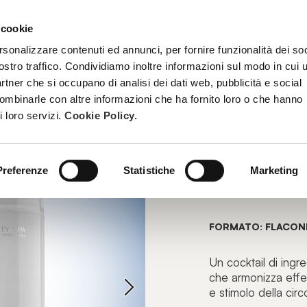
 cookie
TRATTAMENTI
DIVENTA ESTETISTA BEAUTY SPA
FORMAZ
rsonalizzare contenuti ed annunci, per fornire funzionalità dei soc
ostro traffico. Condividiamo inoltre informazioni sul modo in cui u
partner che si occupano di analisi dei dati web, pubblicità e social
combinarle con altre informazioni che ha fornito loro o che hanno
SIERI E BOOSTER
i loro servizi.
Cookie Policy.
ULTRAS
Preferenze
Statistiche
Marketing
Booster Corpo
FORMATO: FLACONE
Un cocktail di ingre
che armonizza effet
e stimolo della circ