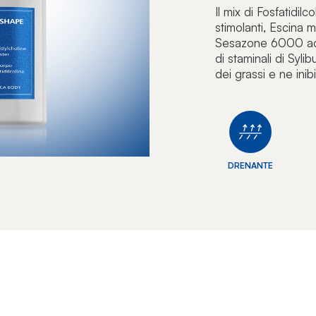
Il mix di Fosfatidil
stimolanti, Escina m
Sesazone 6000 ad 
di staminali di Syl
dei grassi e ne ini
DRENANTE