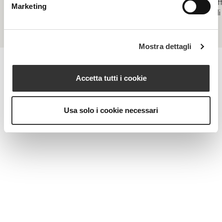
Trattamento di igiene estetica all’Ozono, specifico
Trat
Marketing
microbiota ed esposoma
pell
Mostra dettagli
Accetta tutti i cookie
MAGAZINE
Usa solo i cookie necessari