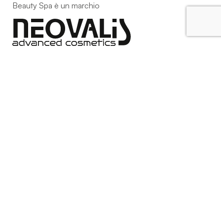
Beauty Spa è un marchio
Strada della Pace, 29, Mezzani
43058 Sorbolo Mezzani
Parma | Italy
P.IVA 03101820342
Phone
+39.0521.1522840
digital@beautyspa.it
Copyright © 2023 Neovalis S.r.l.
Cookie Policy
|
Privacy
Policy
|
Modifica consenso ai cookies
facebook
instagram
youtube