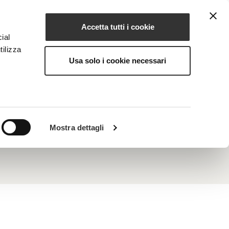
Accetta tutti i cookie
IT
IONE
MAGAZINE
CONTATTI
ial
tilizza
Usa solo i cookie necessari
zione degli arrossamenti, riduzione
A ciò si aggiunge un’interessante azione
Mostra dettagli