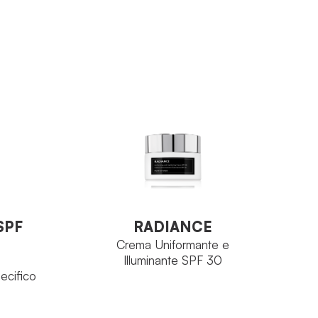
RADIANCE
SPF
Crema Uniformante e
Illuminante SPF 30
SPF
RADIANCE
ecifico
Crema Uniformante e
Illuminante SPF 30
ecifico