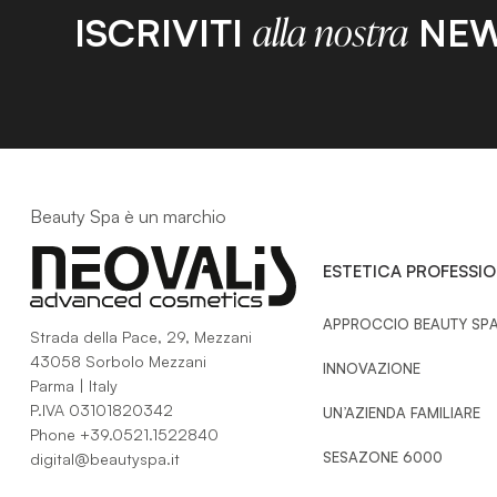
PR
ISCRIVITI
NEW
alla nostra
A
F
Beauty Spa è un marchio
ESTETICA PROFESSI
APPROCCIO BEAUTY SP
Strada della Pace, 29, Mezzani
43058 Sorbolo Mezzani
INNOVAZIONE
Parma | Italy
P.IVA 03101820342
UN’AZIENDA FAMILIARE
Phone
+39.0521.1522840
SESAZONE 6000
digital@beautyspa.it