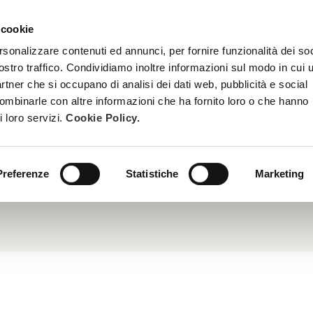
 cookie
TRATTAMENTI
DIVENTA ESTETISTA BEAUTY SPA
FORMAZ
rsonalizzare contenuti ed annunci, per fornire funzionalità dei soc
ostro traffico. Condividiamo inoltre informazioni sul modo in cui u
partner che si occupano di analisi dei dati web, pubblicità e social
combinarle con altre informazioni che ha fornito loro o che hanno
i loro servizi.
Cookie Policy.
ntramidi sono potenti polifenoli derivati dall’Avena.
azioni attive hanno dimostrato efficacia in termini di attenua
ammazione della pelle e diminuzione del rilascio di istamina. 
Preferenze
Statistiche
Marketing
ante.