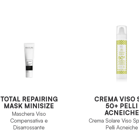
TOTAL REPAIRING
CREMA VISO 
MASK MINISIZE
50+ PELLI
ACNEICHE
Maschera Viso
TOTAL REPAIRING
CREMA VISO 
Compensativa e
Crema Solare Viso Sp
MASK MINISIZE
50+ PELLI
Disarrossante
Pelli Acneiche
ACNEICHE
Maschera Viso
Compensativa e
Crema Solare Viso Sp
Disarrossante
Pelli Acneiche