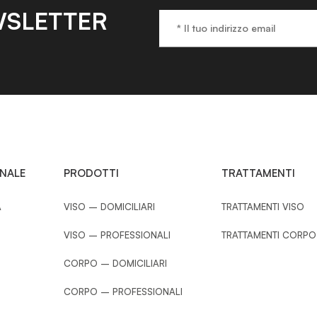
Protettore PM e
INCIPIO
SLETTER
UVB
TTIVO
Vaso 50 ml
ORMATO
VEDI PRODOTTO
ONALE
PRODOTTI
TRATTAMENTI
A
VISO – DOMICILIARI
TRATTAMENTI VISO
VISO – PROFESSIONALI
TRATTAMENTI CORPO
CORPO – DOMICILIARI
CORPO – PROFESSIONALI