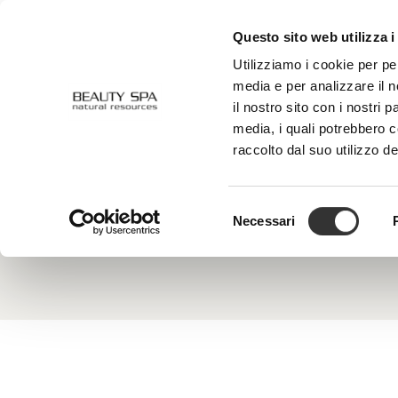
Questo sito web utilizza i
CHI SIAMO
VISO
CORPO
Utilizziamo i cookie per pe
media e per analizzare il n
il nostro sito con i nostri 
media, i quali potrebbero 
Avenantramidi
raccolto dal suo utilizzo de
Gli Avena
Queste fr
Selezione
dell’infi
Necessari
del
antiossid
consenso