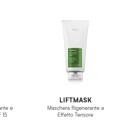
tage
Perfectage
FAMIGLIA
Viso
ina
Avenantramidi
PRINCIPIO
ATTIVO
0 ml
Tubo 200 ml
FORMATO
VEDI PRODOTTO
LIFTMASK
ante e
Maschera Rigenerante a
 15
Effetto Tensore
LIFTMASK
ante e
Maschera Rigenerante a
 15
Effetto Tensore