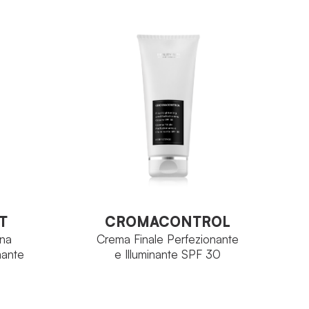
Perfectage
FAMIGLIA
Viso
Avenantramidi
PRINCIPIO
ATTIVO
Vaso 50 ml
FORMATO
0 ml
VEDI PRODOTTO
T
CROMACONTROL
rna
Crema Finale Perfezionante
mante
e Illuminante SPF 30
T
CROMACONTROL
rna
Crema Finale Perfezionante
mante
e Illuminante SPF 30