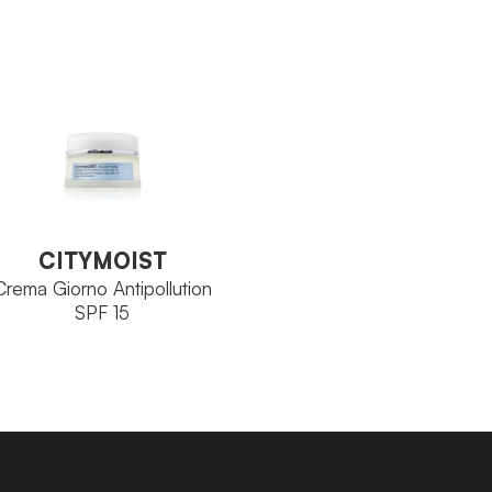
Neoskin
The Sp
FAMIGLIA
Avenantramidi
INCIPIO
TTIVO
Avena
PRINCIPIO ATTIVO
Flacone 250 ml
ORMATO
Tubo 
FORMATO
VEDI PRODOTTO
VEDI PRODOTTO
CITYMOIST
Crema Giorno Antipollution
SPF 15
CITYMOIST
Crema Giorno Antipollution
SPF 15
The Specialist
MIGLIA