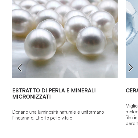
ESTRATTO DI PERLA E MINERALI
CER
MICRONIZZATI
Miglio
molec
Donano una luminosità naturale e uniformano
film i
l’incarnato. Effetto pelle vitale.
perdi