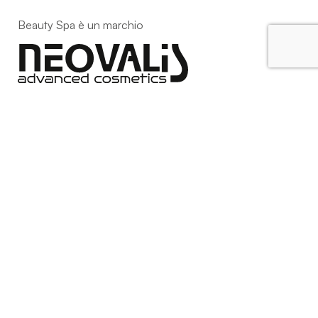
Beauty Spa è un marchio
Strada della Pace, 29, Mezzani
43058 Sorbolo Mezzani
Parma | Italy
P.IVA 03101820342
Phone
+39.0521.1522840
digital@beautyspa.it
Copyright © 2023 Neovalis S.r.l.
Cookie Policy
|
Privacy
Policy
|
Modifica consenso ai cookies
facebook
instagram
youtube