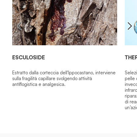
ESCULOSIDE
THE
Estratto dalla corteccia dell'Ippocastano, interviene
Selezi
sulla fragilità capillare svolgendo attività
pelle 
antiflogistica e analgesica.
invec
infrar
ripara
di rea
un’azi