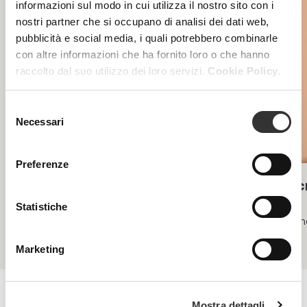
informazioni sul modo in cui utilizza il nostro sito con i
nostri partner che si occupano di analisi dei dati web,
pubblicità e social media, i quali potrebbero combinarle
con altre informazioni che ha fornito loro o che hanno
raccolto dal suo utilizzo dei loro servizi.
Cookie Policy.
Selezione
Necessari
del
consenso
Preferenze
Acnespot
Ac
Statistiche
Under 35, macchie post infiammatorie da acne
Acne
Marketing
Mostra dettagli