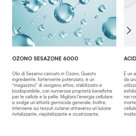
OZONO SESAZONE 6000
ACI
Olio di Sesamo caricato in Ozono.
Questo
È un a
ingrediente, fortemente potenziato, è un
da un
“
magazzino
” di ossigeno attivo, stabilizzato e
utiliz
biodisponibile, con numerose proprietà benefiche
esfoli
per le cellule e la pelle.
Migliora l’energia cellulare
nei ro
e svolge un’attività germicida generale. Inoltre,
morte 
interviene sui tessuti cutanei attraverso un’azione
cellul
rivitalizzante, riepitelizzante e cicatrizzante.
morbi