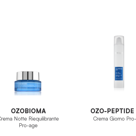
Proteoglicani
Tubo 125
INCIPIO ATTIVO
FORMATO
Tubo 125 ml
ORMATO
VEDI PRODOTTO
VEDI PRODOTTO
OZO-PEPTIDE
OZOBIOMA
Crema Giorno Pro
rema Notte Riequilibrante
Pro-age
OZOBIOMA
OZO-PEPTIDE
rema Notte Riequilibrante
Crema Giorno Pro
Pro-age