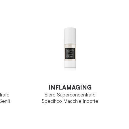
tage
Aqua Concept
FAMIGLIA
itico
Vitamina C
PRINCIPIO ATTIVO
0 ml
Flacone 30 ml
FORMATO
VEDI PRODOTTO
INFLAMAGING
trato
Siero Superconcentrato
enili
Specifico Macchie Indotte
INFLAMAGING
trato
Siero Superconcentrato
enili
Specifico Macchie Indotte