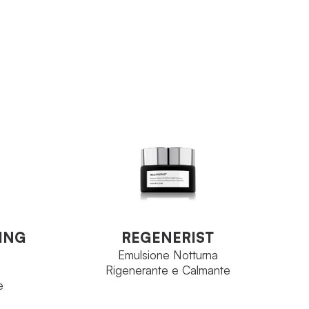
ca Face
lina
Aqua Concept
FAMIGLIA
irless
Aquablend
PRINCIPIO ATTIVO
Tubo 50 ml
FORMATO
VEDI PRODOTTO
REGENERIST
ING
Emulsione Notturna
Rigenerante e Calmante
ING
REGENERIST
e
Emulsione Notturna
Rigenerante e Calmante
e