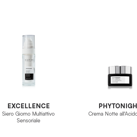
Sunsee
MIGLIA
Flacone 50 ml
ORMATO
Perfec
FAMIGLIA
Viso
VEDI PRODOTTO
Avenan
PRINCIPIO
ATTIVO
Tubo 2
FORMATO
PHYTONIG
EXCELLENCE
Crema Notte all'Acido
Siero Giorno Multiattivo
VEDI PRODOTTO
Sensoriale
EXCELLENCE
PHYTONIG
Siero Giorno Multiattivo
Crema Notte all'Acido
Sensoriale