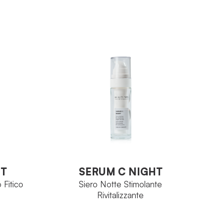
Perfectage
FAMIGLIA
Viso
Glabridina
PRINCIPIO
ATTIVO
tage
Vaso 50 ml
FORMATO
tramidi
VEDI PRODOTTO
00 ml
HT
SERUM C NIGHT
 Fitico
Siero Notte Stimolante
Rivitalizzante
HT
SERUM C NIGHT
 Fitico
Siero Notte Stimolante
Rivitalizzante