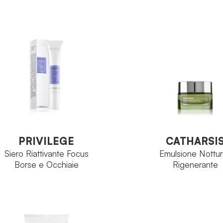
Perfec
FAMIGLIA
Viso
Perfectage
MIGLIA
Glabrid
PRINCIPIO
Viso
ATTIVO
Zeolite
INCIPIO
Flacon
FORMATO
TTIVO
Flacone 100 ml
ORMATO
VEDI PRODOTTO
PRIVILEGE
CATHARSI
VEDI PRODOTTO
Siero Riattivante Focus
Emulsione Nottu
Borse e Occhiaie
Rigenerante
PRIVILEGE
CATHARSI
Siero Riattivante Focus
Emulsione Nottu
Borse e Occhiaie
Rigenerante