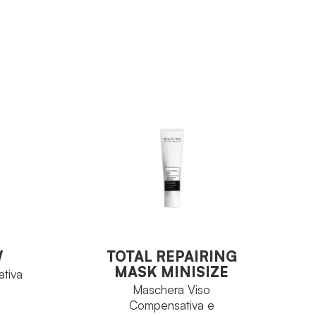
W
TOTAL REPAIRING
tiva
MASK MINISIZE
Maschera Viso
W
TOTAL REPAIRING
Compensativa e
MASK MINISIZE
tiva
Disarrossante
Maschera Viso
Compensativa e