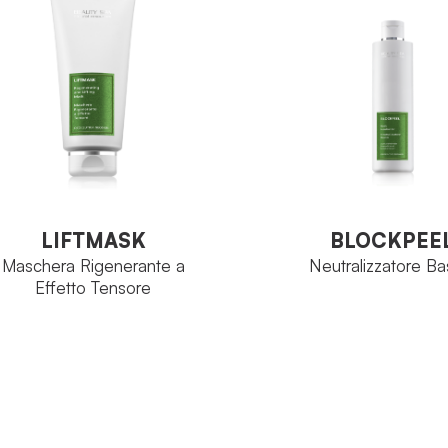
The Specialist
Ozoceuti
MIGLIA
FAMIGLIA
Neoskin
Trio Molecolare
INCIPIO
Sesazon
Sinergico
PRINCIPIO
TTIVO
ATTIVO
Flacone 15 ml
ORMATO
Vaso 50 
FORMATO
BLOCKPEE
VEDI PRODOTTO
LIFTMASK
VEDI PRODOTTO
Neutralizzatore Ba
Maschera Rigenerante a
Effetto Tensore
LIFTMASK
BLOCKPEE
Maschera Rigenerante a
Neutralizzatore Ba
Effetto Tensore
Ozoceuti
FAMIGLIA
Neoskin
Ozoceutica
MIGLIA
Avenantr
PRINCIPIO
Neoskin