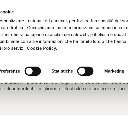
 cookie
TRATTAMENTI
DIVENTA ESTETISTA BEAUTY SPA
FORMAZ
rsonalizzare contenuti ed annunci, per fornire funzionalità dei soc
ostro traffico. Condividiamo inoltre informazioni sul modo in cui u
partner che si occupano di analisi dei dati web, pubblicità e social
combinarle con altre informazioni che ha fornito loro o che hanno
i loro servizi.
Cookie Policy.
tti e gli oli vegetali sono idratanti naturali, penetrano facil
ione. Molti contengono antiossidanti e acidi grassi essenzial
scono alla rigenerazione cellulare.
Preferenze
Statistiche
Marketing
ome l’olio di
Jojoba
, di
Rosa mosqueta
o di
Crusca di Riso
pos
o irritata. Altri, come l’olio di
Argan
, di
Oliva
o di
Mandorle dol
osti nutrienti che migliorano l’elasticità e riducono le rughe.