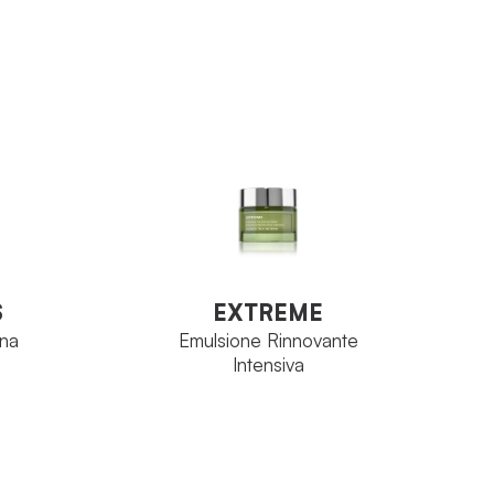
tage
Perfectage
FAMIGLIA
Viso
ina
Avenantramidi
PRINCIPIO
ATTIVO
e 30 ml
Flacone 30 ml
FORMATO
VEDI PRODOTTO
S
EXTREME
rna
Emulsione Rinnovante
Intensiva
S
EXTREME
rna
Emulsione Rinnovante
Intensiva