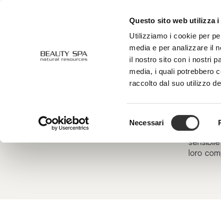
Questo sito web utilizza i
CHI SIAMO
VISO
CORPO
Utilizziamo i cookie per pe
media e per analizzare il n
il nostro sito con i nostri 
media, i quali potrebbero 
Estratti e oli
raccolto dal suo utilizzo de
Gli estra
vegetali
l’idrataz
contribui
Selezione
Necessari
del
Gli oli c
consenso
sensibile 
loro comp