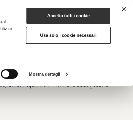
Accetta tutti i cookie
IT
IONE
MAGAZINE
CONTATTI
ial
tilizza
Usa solo i cookie necessari
mente nella pelle, nutrendola e mantenendo
i che proteggono dai danni ambientali e
Mostra dettagli
sono ridurre l’infiammazione e lenire la pelle
ci
, hanno proprietà anti-invecchiamento grazie ai