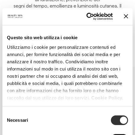
segni del tempo, emollienza e luminosità cutanea. Il
risultato è un gesto semplice, capace di tradursi in
vera bellezza.
Questo sito web utilizza i cookie
Utilizziamo i cookie per personalizzare contenuti ed
annunci, per fornire funzionalità dei social media e per
analizzare il nostro traffico. Condividiamo inoltre
informazioni sul modo in cui utilizza il nostro sito con i
nostri partner che si occupano di analisi dei dati web,
pubblicità e social media, i quali potrebbero combinarle
PRODOTTI PER LA CURA
con altre informazioni che ha fornito loro o che hanno
DOMICILIARE
raccolto dal suo utilizzo dei loro servizi.
Cookie Policy.
Selezione
Necessari
del
consenso