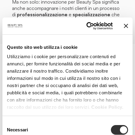
Ma non solo: innovazione per Beauty Spa significa
anche accompagnare i nostri clienti in un processo
di
professionalizzazione
e
specializzazione
che
richiede tempo e passione.
Questo sito web utilizza i cookie
Utilizziamo i cookie per personalizzare contenuti ed
annunci, per fornire funzionalità dei social media e per
analizzare il nostro traffico. Condividiamo inoltre
informazioni sul modo in cui utilizza il nostro sito con i
Formazione all’avanguardia
nostri partner che si occupano di analisi dei dati web,
pubblicità e social media, i quali potrebbero combinarle
Studiamo
percorsi formativi
sempre
con altre informazioni che ha fornito loro o che hanno
all’avanguardia, offriamo materiale di
raccolto dal suo utilizzo dei loro servizi.
Cookie Policy.
approfondimento dettagliato e aggiornato in
base agli ultimi studi in ambito dermatologico
e medico, offriamo spunti di lavoro in termini
Selezione
di motivazione e contenuti, e mettiamo a
Necessari
del
disposizione di chi sceglie di collaborare con