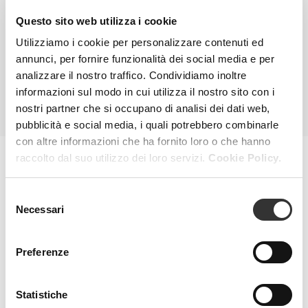
Fondotinta Funzionale Luminosità Naturale
Questo sito web utilizza i cookie
Utilizziamo i cookie per personalizzare contenuti ed
VEDI PRODOTTO
annunci, per fornire funzionalità dei social media e per
analizzare il nostro traffico. Condividiamo inoltre
informazioni sul modo in cui utilizza il nostro sito con i
TUTTI I PRODOTTI
nostri partner che si occupano di analisi dei dati web,
pubblicità e social media, i quali potrebbero combinarle
con altre informazioni che ha fornito loro o che hanno
raccolto dal suo utilizzo dei loro servizi.
Cookie Policy.
MAGAZINE
Selezione
Necessari
del
consenso
Preferenze
Statistiche