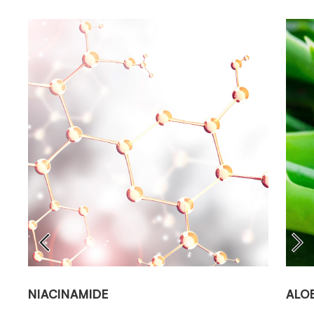
NIACINAMIDE
ALO