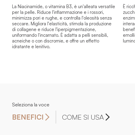
La Niacinamide, o vitamina B3, è un'alleata versatile
È ric
per la pelle. Riduce l'infiammazione e i rossori,
zucch
minimizza pori e rughe, e controlla l'oleosità senza
enzimi
seccare. Migliora l'elasticità, stimola la produzione
inter
di collagene e riduce l'iperpigmentazione,
benefi
uniformando l'incarnato. È adatta a pelli sensibili,
emoll
acneiche o con discromie, e offre un effetto
lumino
idratante e lenitivo.
Seleziona la voce
BENEFICI
COME SI USA