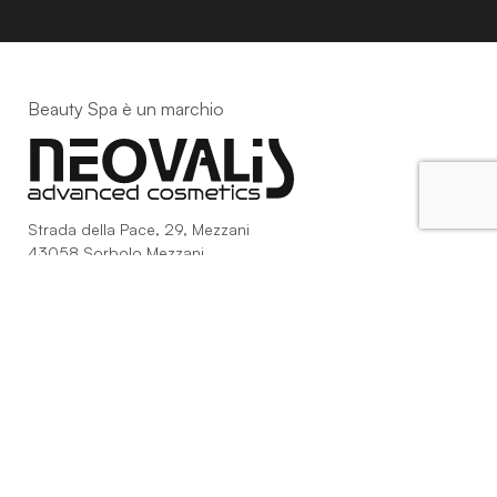
Beauty Spa è un marchio
Strada della Pace, 29, Mezzani
43058 Sorbolo Mezzani
Parma | Italy
P.IVA 03101820342
Phone
+39.0521.1522840
digital@beautyspa.it