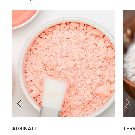
ALGINATI
TER