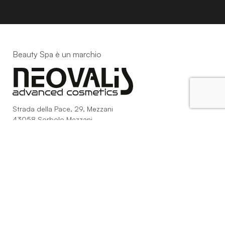
Beauty Spa è un marchio
Strada della Pace, 29, Mezzani
43058 Sorbolo Mezzani
Parma | Italy
P.IVA 03101820342
Phone
+39.0521.1522840
digital@beautyspa.it