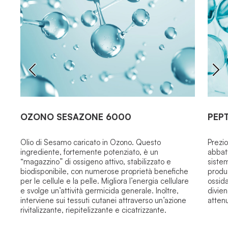
OZONO SESAZONE 6000
PEPT
Olio di Sesamo caricato in Ozono.
Questo
Prezio
ingrediente, fortemente potenziato, è un
abbatt
“
magazzino
” di ossigeno attivo, stabilizzato e
sistem
biodisponibile, con numerose proprietà benefiche
produ
per le cellule e la pelle.
Migliora l’energia cellulare
ossida
e svolge un’attività germicida generale. Inoltre,
divien
interviene sui tessuti cutanei attraverso un’azione
atten
rivitalizzante, riepitelizzante e cicatrizzante.