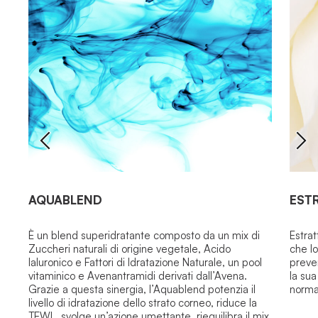
AQUABLEND
EST
È un blend superidratante composto da un mix di
Estrat
Zuccheri naturali di origine vegetale, Acido
che lo
Ialuronico e Fattori di Idratazione Naturale, un pool
preve
vitaminico e Avenantramidi derivati dall’Avena.
la sua
Grazie a questa sinergia, l’Aquablend potenzia il
normal
livello di idratazione dello strato corneo, riduce la
TEWL, svolge un’azione umettante, riequilibra il mix