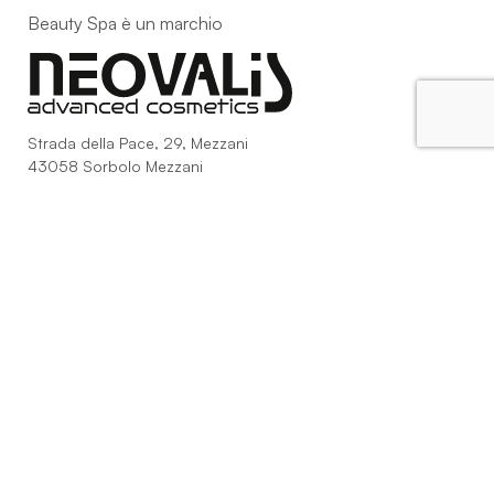
Beauty Spa è un marchio
Strada della Pace, 29, Mezzani
43058 Sorbolo Mezzani
Parma | Italy
P.IVA 03101820342
Phone
+39.0521.1522840
digital@beautyspa.it
Copyright © 2023 Neovalis S.r.l.
Cookie Policy
|
Privacy
Policy
|
Modifica consenso ai cookies
facebook
instagram
youtube