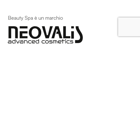
Beauty Spa è un marchio
Strada della Pace, 29, Mezzani
43058 Sorbolo Mezzani
Parma | Italy
P.IVA 03101820342
Phone
+39.0521.1522840
digital@beautyspa.it
Copyright © 2023 Neovalis S.r.l.
Cookie Policy
|
Privacy
Policy
|
Modifica consenso ai cookies