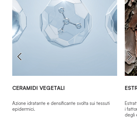
CERAMIDI VEGETALI
EST
Azione idratante e densificante svolta sui tessuti
Estrat
epidermici.
i fatt
degli 