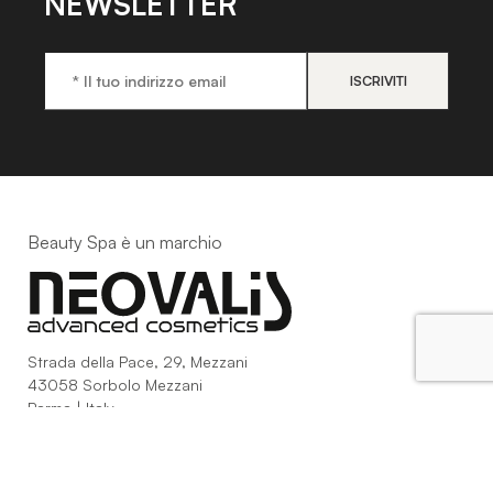
NEWSLETTER
Beauty Spa è un marchio
Strada della Pace, 29, Mezzani
43058 Sorbolo Mezzani
Parma | Italy
P.IVA 03101820342
Phone
+39.0521.1522840
digital@beautyspa.it