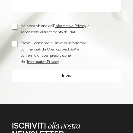
Ho preso visione dell'
Informativa Privacy
e
acconsento al trattamento dei dati
Presto il consenso all’invio di informative
commerciali da Cosmoproject SpA e
confermo di aver preso visione
dell'
Informativa Privacy
ISCRIVITI
alla nostra