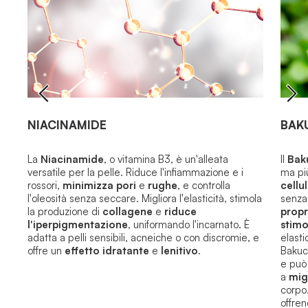
NIACINAMIDE
BAK
La
Niacinamide
, o
vitamina B3
, è un'alleata
Il
Bak
versatile per la pelle.
Riduce l'infiammazione e i
ma più
rossori,
minimizza pori
e
rughe
, e controlla
cellu
l'oleosità senza seccare. Migliora l'elasticità, stimola
senza 
la produzione di
collagene
e
riduce
propr
l'iperpigmentazione
, uniformando l'incarnato.
È
stimo
adatta a pelli sensibili, acneiche o con discromie, e
elasti
offre un
effetto idratante
e
lenitivo
.
Bakuc
e può 
a
mig
corpo
offren