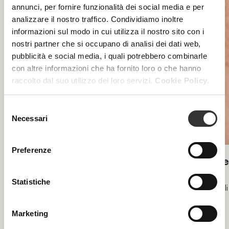
annunci, per fornire funzionalità dei social media e per
analizzare il nostro traffico. Condividiamo inoltre
informazioni sul modo in cui utilizza il nostro sito con i
nostri partner che si occupano di analisi dei dati web,
pubblicità e social media, i quali potrebbero combinarle
con altre informazioni che ha fornito loro o che hanno
raccolto dal suo utilizzo dei loro servizi.
Cookie Policy.
Selezione
Necessari
del
consenso
Preferenze
Ozoface Reset
De
Statistiche
Trattamento di igiene estetica all’Ozono, specifico
Pelli
microbiota ed esposoma
Marketing