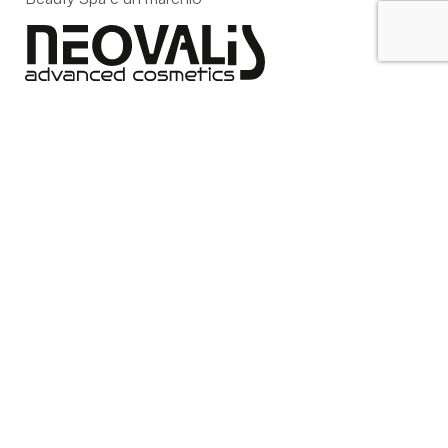
Strada della Pace, 29, Mezzani
43058 Sorbolo Mezzani
Parma | Italy
P.IVA 03101820342
Phone
+39.0521.1522840
digital@beautyspa.it
Copyright © 2023 Neovalis S.r.l.
Cookie Policy
|
Privacy
Policy
|
Modifica consenso ai cookies
facebook
instagram
youtube