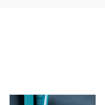
RE:Body
RE:Bo
FAMIGLIA
FAMIGLIA
Gasshoul
Compl
PRINCIPIO ATTIVO
PRINCIPIO
Vasoto
ATTIVO
Vaso 900ml
FORMATO
Tubo 
FORMATO
VEDI PRODOTTO
VEDI PRODOT