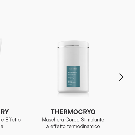
RRY
THERMOCRYO
te Effetto
Maschera Corpo Stimolante
Mas
za
a effetto termodinamico
RRY
THERMOCRYO
te Effetto
Maschera Corpo Stimolante
Mas
za
a effetto termodinamico