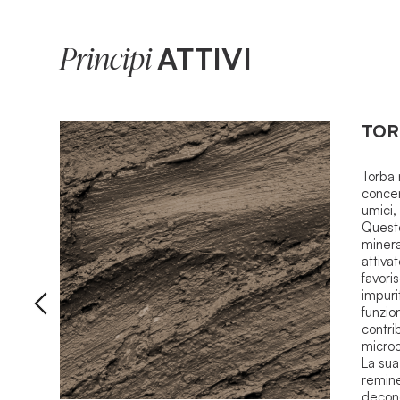
ATTIVI
Principi
TOR
Torba 
concen
umici, 
Questo
miner
attivat
favori
impuri
funzio
contri
microc
La sua
remine
decong