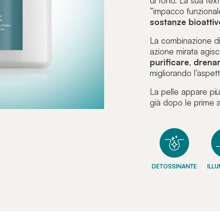
di tono. La sua tex
“impacco funzional
sostanze bioattiv
La combinazione d
azione mirata agisc
purificare
,
drena
migliorando l’aspet
La pelle appare pi
già dopo le prime a
DETOSSINANTE
ILL