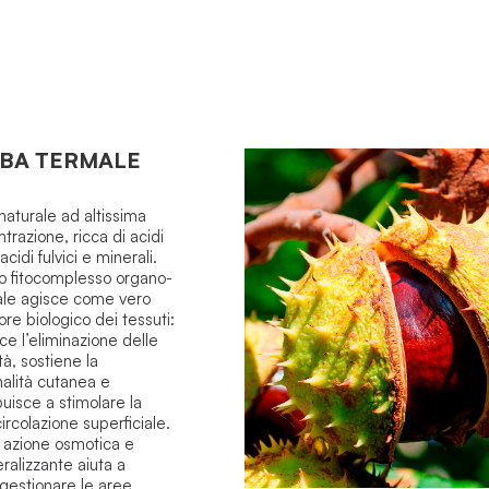
BA TERMALE
naturale ad altissima
trazione, ricca di acidi
acidi fulvici e minerali.
 fitocomplesso organo-
ale agisce come vero
ore biologico dei tessuti:
sce l’eliminazione delle
tà, sostiene la
nalità cutanea e
buisce a stimolare la
ircolazione superficiale.
 azione osmotica e
ralizzante aiuta a
estionare le aree