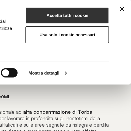
Accetta tutti i cookie
IT
IONE
MAGAZINE
CONTATTI
ial
tilizza
Usa solo i cookie necessari
Mostra dettagli
po Saturazione Attiva
00ML
sionale ad
alta concentrazione di Torba
er lavorare in profondità sugli inestetismi della
i affaticati e sulle aree segnate da ristagni e perdita