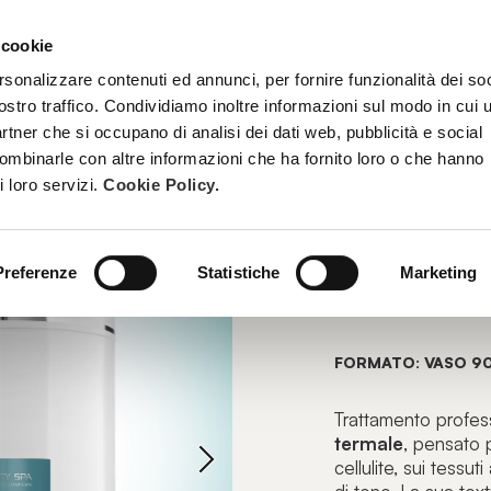
 cookie
TRATTAMENTI
DIVENTA ESTETISTA BEAUTY SPA
FORMAZ
rsonalizzare contenuti ed annunci, per fornire funzionalità dei soc
ostro traffico. Condividiamo inoltre informazioni sul modo in cui u
partner che si occupano di analisi dei dati web, pubblicità e social
combinarle con altre informazioni che ha fornito loro o che hanno
FANGHI
i loro servizi.
Cookie Policy.
TORBA
Preferenze
Statistiche
Marketing
Maschera Cor
FORMATO: VASO 9
Trattamento profes
termale
, pensato p
cellulite, sui tessut