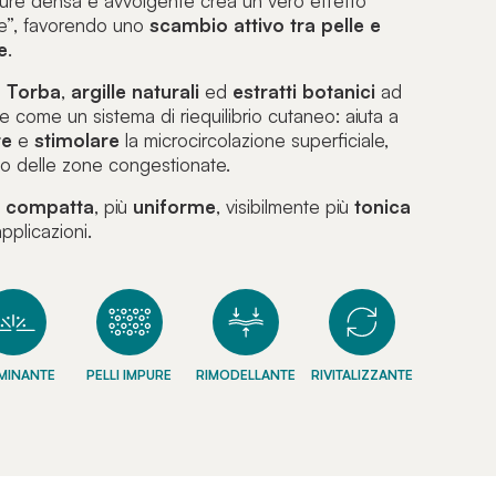
ture densa e avvolgente crea un vero effetto
e”, favorendo uno
scambio attivo tra pelle e
e
.
i
Torba
,
argille
naturali
ed
estratti
botanici
ad
e come un sistema di riequilibrio cutaneo: aiuta a
re
e
stimolare
la microcircolazione superficiale,
to delle zone congestionate.
ù
compatta
, più
uniforme
, visibilmente più
tonica
pplicazioni.
UMINANTE
PELLI IMPURE
RIMODELLANTE
RIVITALIZZANTE