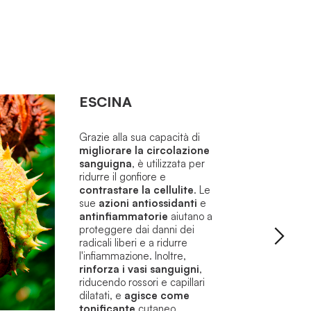
ESCINA
Grazie alla sua capacità di
migliorare la circolazione
sanguigna
, è utilizzata per
ridurre il gonfiore e
contrastare la cellulite
.
Le
sue
azioni antiossidanti
e
antinfiammatorie
aiutano a
proteggere dai danni dei
radicali liberi e a ridurre
l'infiammazione.
Inoltre,
rinforza i vasi sanguigni
,
riducendo rossori e capillari
dilatati, e
agisce come
tonificante
cutaneo,