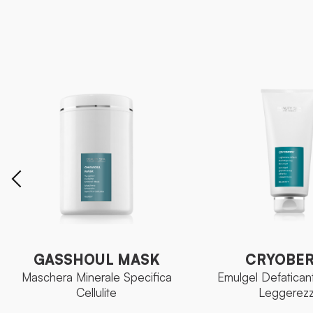
GASSHOUL MASK
CRYOBE
Maschera Minerale Specifica
Emulgel Defatican
Cellulite
Leggerez
GASSHOUL MASK
CRYOBE
Maschera Minerale Specifica
Emulgel Defatican
Cellulite
Leggerez