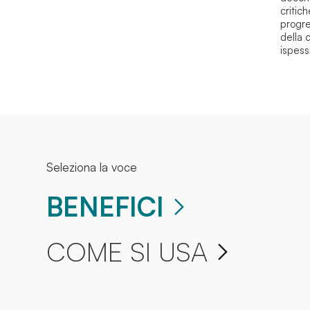
critic
progre
della c
ispessi
Seleziona la voce
BENEFICI
COME SI USA