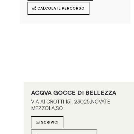
CALCOLA IL PERCORSO
ESSENTHIA
VIa Aristide Leonori 8 - 00147 Roma
CHIAMACI
SCRIVICI
VISUALIZZA SULLA MAPPA
CALCOLA IL PERCORSO
ACQVA GOCCE DI BELLEZZA
VIA AI CROTTI 151, 23025,NOVATE
MEZZOLA,SO
ESTETICA MONTEVERDE DI
SCRIVICI
RAFFAELLA BRUCCHI