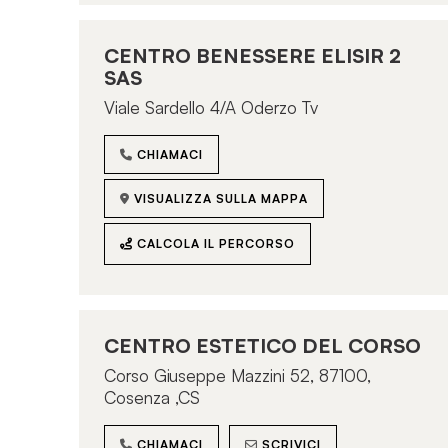
NAILS & THE CITY
Via Giacomo Matteotti 126 - 04011 Aprilia
CENTRO BENESSERE ELISIR 2
(LT)
SAS
Viale Sardello 4/A Oderzo Tv
CHIAMACI
SCRIVICI
VISUALIZZA SULLA MAPPA
CHIAMACI
VISUALIZZA SULLA MAPPA
CALCOLA IL PERCORSO
CALCOLA IL PERCORSO
VENTO DI BELLEZZA
Via Ugo Cassina 28 - 00134 Roma
CENTRO ESTETICO DEL CORSO
Corso Giuseppe Mazzini 52, 87100,
CHIAMACI
SCRIVICI
Cosenza ,CS
VISUALIZZA SULLA MAPPA
CHIAMACI
SCRIVICI