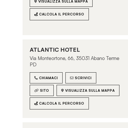
Via Ferdinando Palasciano, 17, 00151 Roma
VISUALIZZA SULLA MAPPA
RM
CALCOLA IL PERCORSO
CHIAMACI
SCRIVICI
VISUALIZZA SULLA MAPPA
CALCOLA IL PERCORSO
ATLANTIC HOTEL
Via Monteortone, 66, 35031 Abano Terme
PD
OLIVIA COOPER BEAUTY LAB
CHIAMACI
SCRIVICI
Via Mura dei Francesi 29 - 00043
Ciampino (RM)
SITO
VISUALIZZA SULLA MAPPA
CHIAMACI
SCRIVICI
CALCOLA IL PERCORSO
VISUALIZZA SULLA MAPPA