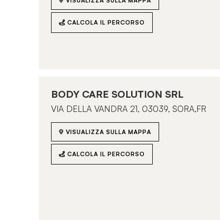
CHIAMACI
SCRIVICI
VISUALIZZA SULLA MAPPA
VISUALIZZA SULLA MAPPA
CALCOLA IL PERCORSO
CALCOLA IL PERCORSO
BEAUTY CHIC
BODY CARE SOLUTION SRL
Via Pietro Bonfante 28 - 00175 Roma
VIA DELLA VANDRA 21, 03039, SORA,FR
CHIAMACI
SCRIVICI
VISUALIZZA SULLA MAPPA
VISUALIZZA SULLA MAPPA
CALCOLA IL PERCORSO
CALCOLA IL PERCORSO