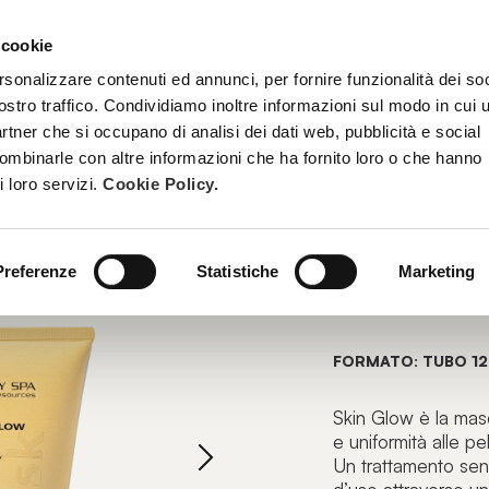
 cookie
TRATTAMENTI
DIVENTA ESTETISTA BEAUTY SPA
FORMAZ
rsonalizzare contenuti ed annunci, per fornire funzionalità dei soc
ostro traffico. Condividiamo inoltre informazioni sul modo in cui u
partner che si occupano di analisi dei dati web, pubblicità e social
combinarle con altre informazioni che ha fornito loro o che hanno
MASCHERE
i loro servizi.
Cookie Policy.
SKIN G
Preferenze
Statistiche
Marketing
Maschera Tra
FORMATO: TUBO 12
Skin Glow è la masc
e uniformità alle p
Un trattamento sen