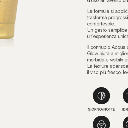
d’uso attraverso un
La formula si appl
trasforma progressi
confortevole.
Un gesto semplice 
un’esperienza unic
Il connubio Acqua d
Glow aiuta a miglio
morbida e visibilme
La texture aderisce
il viso più fresco, l
GIORNO/NOTTE
ID