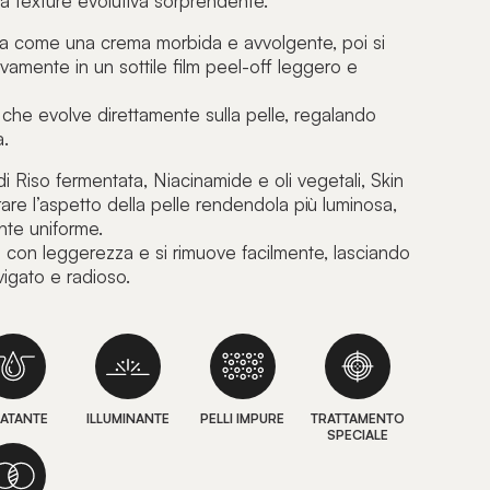
a texture evolutiva sorprendente.
ica come una crema morbida e avvolgente, poi si
vamente in un sottile film peel-off leggero e
che evolve direttamente sulla pelle, regalando
a.
i Riso fermentata, Niacinamide e oli vegetali, Skin
rare l’aspetto della pelle rendendola più luminosa,
nte uniforme.
 con leggerezza e si rimuove facilmente, lasciando
evigato e radioso.
RATANTE
ILLUMINANTE
PELLI IMPURE
TRATTAMENTO
SPECIALE