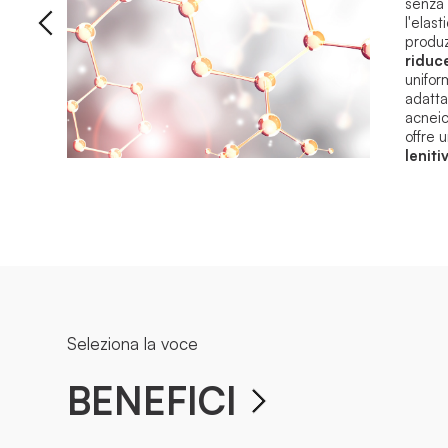
senza 
l'elast
produ
riduc
unifor
adatta 
acneic
offre 
leniti
Seleziona la voce
BENEFICI