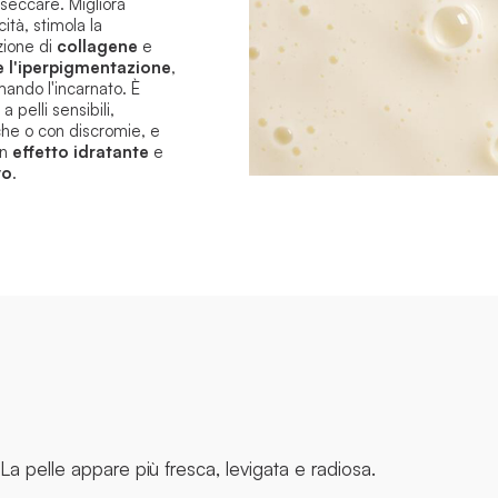
seccare. Migliora
icità, stimola la
zione di
collagene
e
e l'iperpigmentazione
,
mando l'incarnato.
È
a pelli sensibili,
he o con discromie, e
un
effetto idratante
e
vo
.
La pelle appare più fresca, levigata e radiosa.