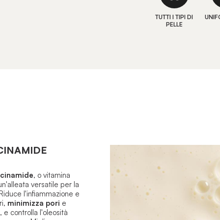
TUTTI I TIPI DI
UNIF
PELLE
CINAMIDE
acinamide
, o
vitamina
un'alleata versatile per la
Riduce l'infiammazione e
ri,
minimizza pori
e
, e controlla l'oleosità