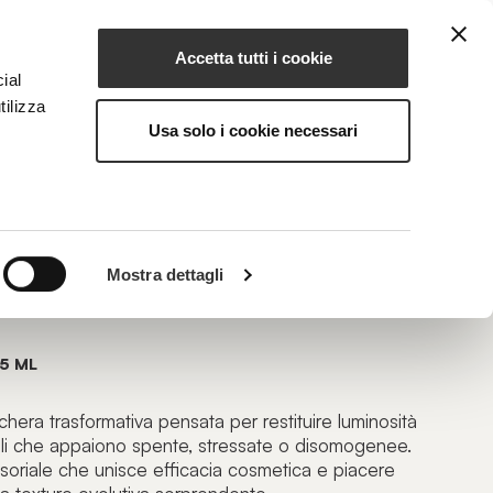
Accetta tutti i cookie
IT
IONE
MAGAZINE
CONTATTI
ial
tilizza
Usa solo i cookie necessari
LOW
Mostra dettagli
sformativa Illuminante
5 ML
hera trasformativa pensata per restituire luminosità
elli che appaiono spente, stressate o disomogenee.
soriale che unisce efficacia cosmetica e piacere