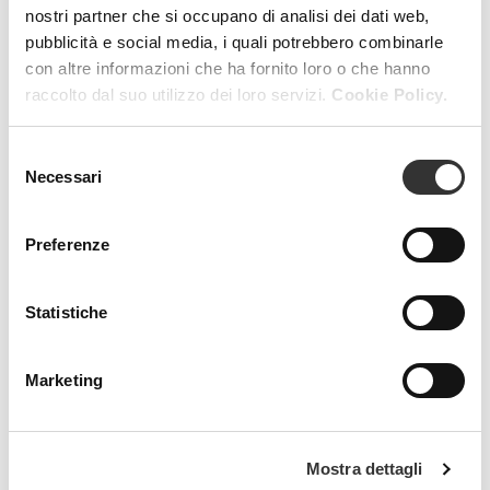
nostri partner che si occupano di analisi dei dati web,
pubblicità e social media, i quali potrebbero combinarle
con altre informazioni che ha fornito loro o che hanno
raccolto dal suo utilizzo dei loro servizi.
Cookie Policy.
Selezione
Necessari
del
OZOPEEL PH 1.0
consenso
Very Strong Rejuvenating Peel
Preferenze
VIEW PRODUCT
Statistiche
Marketing
Mostra dettagli