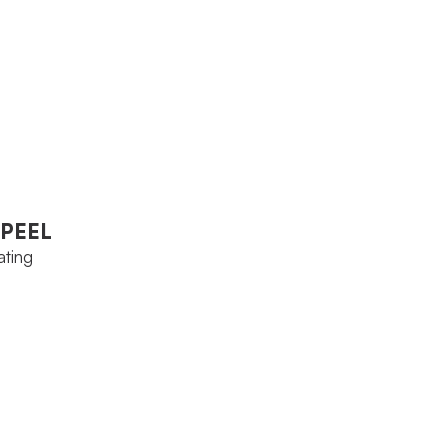
 PEEL
ating
 PEEL
ating
ody