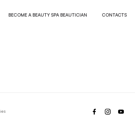
l
BECOME A BEAUTY SPA BEAUTICIAN
CONTACTS
facebook
instagram
yout
ies