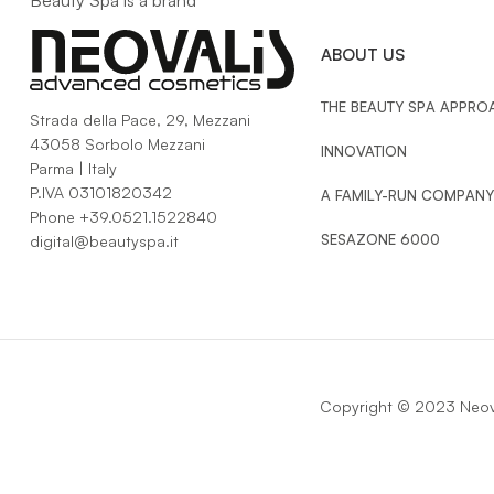
Beauty Spa is a brand
SI
ABOUT US
THE BEAUTY SPA APPRO
Strada della Pace, 29, Mezzani
43058 Sorbolo Mezzani
INNOVATION
Parma | Italy
P.IVA 03101820342
A FAMILY-RUN COMPANY
Phone
+39.0521.1522840
SESAZONE 6000
digital@beautyspa.it
Copyright © 2023 Neova