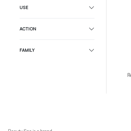
USE
ACTION
FAMILY
R
R
FA