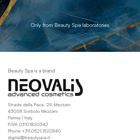
Only from Beauty Spa laboratories
Beauty Spa is a brand
Strada della Pace, 29, Mezzani
43058 Sorbolo Mezzani
Parma | Italy
P.IVA 03101820342
Phone
+39.0521.1522840
digital@beautyspa.it