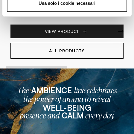
Usa solo i cookie necessari
ORO BLU
Home Fragrance
VIEW PRODUCT
ALL PRODUCTS
AMBIENCE
The
line celebrates
the power of aroma to reveal
WELL-BEING
CALM
presence and
every day