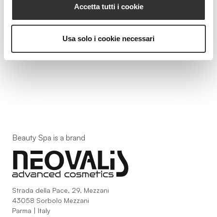
CHROMABODY-C
Accetta tutti i cookie
Optical Body Perfecting Cream
Usa solo i cookie necessari
VIEW PRODUCT
Beauty Spa is a brand
Strada della Pace, 29, Mezzani
43058 Sorbolo Mezzani
Parma | Italy