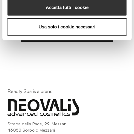
Accetta tutti i cookie
MENTHOL CALCOTHERAPY
Menthol Mineral Gypsum Occlusive Mixture
Usa solo i cookie necessari
VIEW PRODUCT
Beauty Spa is a brand
Strada della Pace, 29, Mezzani
43058 Sorbolo Mezzani