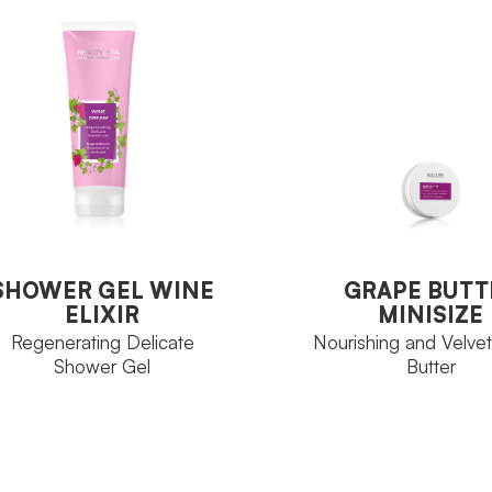
SHOWER GEL WINE
GRAPE BUTT
ELIXIR
MINISIZE
Regenerating Delicate
Nourishing and Velve
SHOWER GEL WINE
GRAPE BUTT
Shower Gel
Butter
ELIXIR
MINISIZE
Regenerating Delicate
Nourishing and Velve
Shower Gel
Butter