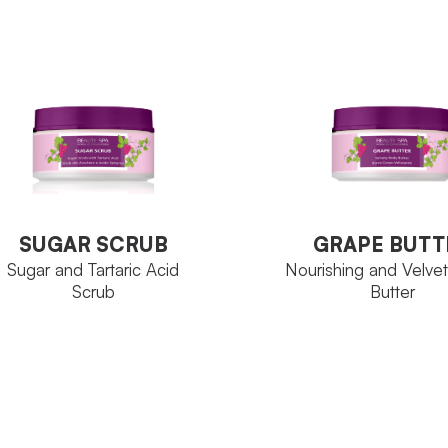
Wine Elixir
Wine Elixir
MILY
FAMILY
Resveratrol
Vase 50 m
TIVE INGREDIENT
SIZE
Tube 250 ml
ZE
VIEW PRODUCT
VIEW PRODUCT
SUGAR SCRUB
GRAPE BUTT
Sugar and Tartaric Acid
Nourishing and Velve
Scrub
Butter
SUGAR SCRUB
GRAPE BUTT
Sugar and Tartaric Acid
Nourishing and Velve
Scrub
Butter
Wine Elixir
Wine Elixir
MILY
FAMILY