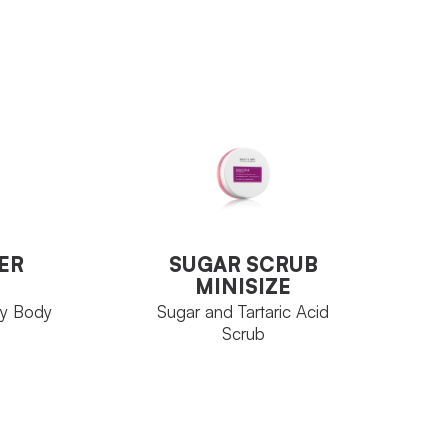
ER
SUGAR SCRUB
MINISIZE
ty Body
Sugar and Tartaric Acid
ER
SUGAR SCRUB
Scrub
MINISIZE
ty Body
Sugar and Tartaric Acid
Scrub