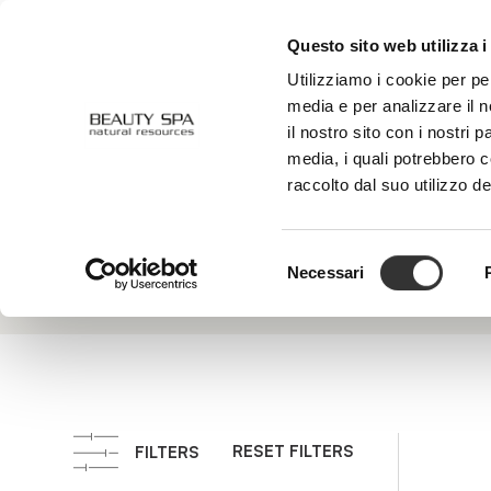
Questo sito web utilizza i
ABOUT US
FACE
BODY
Utilizziamo i cookie per pe
media e per analizzare il n
il nostro sito con i nostri 
media, i quali potrebbero 
Anti-
raccolto dal suo utilizzo de
aging/antioxidant
Selezione
Necessari
del
consenso
RESET FILTERS
FILTERS