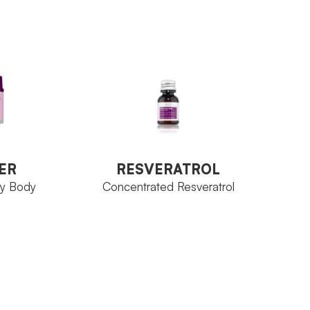
Wine Elixir
FAMILY
l
Jar 50 ml
SIZE
VIEW PRODUCT
RESVERATROL
ER
Concentrated Resveratrol
ty Body
ER
RESVERATROL
ty Body
Concentrated Resveratrol
Wine Elixir
FAMILY
Bottle 15 ml
SIZE