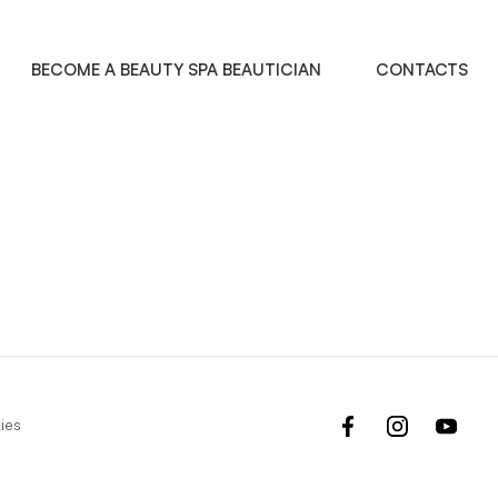
l
VIEW PRODUCT
BECOME A BEAUTY SPA BEAUTICIAN
CONTACTS
facebook
instagram
yout
ies