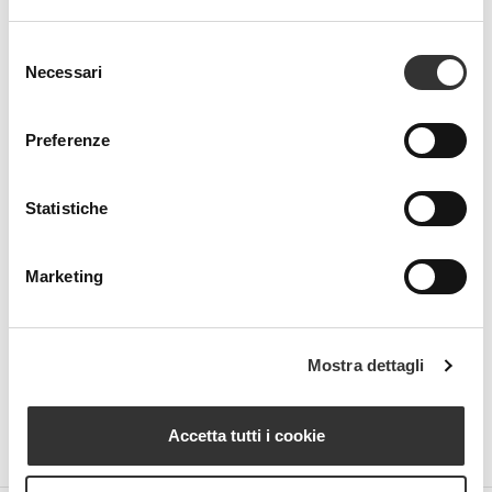
Selezione
Necessari
del
consenso
Preferenze
Beauty Spa is a brand
Statistiche
Marketing
Strada della Pace, 29, Mezzani
43058 Sorbolo Mezzani
Parma | Italy
P.IVA 03101820342
Mostra dettagli
Phone
+39.0521.1522840
digital@beautyspa.it
Accetta tutti i cookie