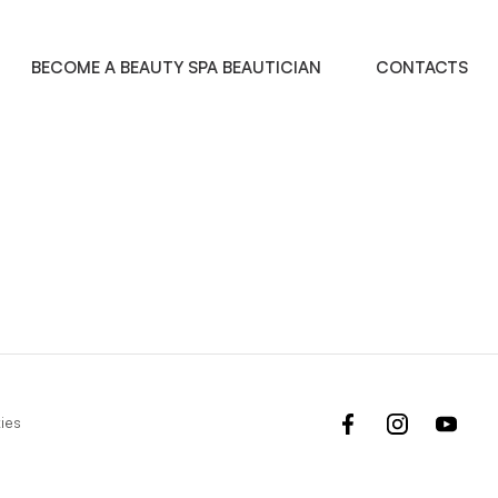
BECOME A BEAUTY SPA BEAUTICIAN
CONTACTS
facebook
instagram
yout
ies