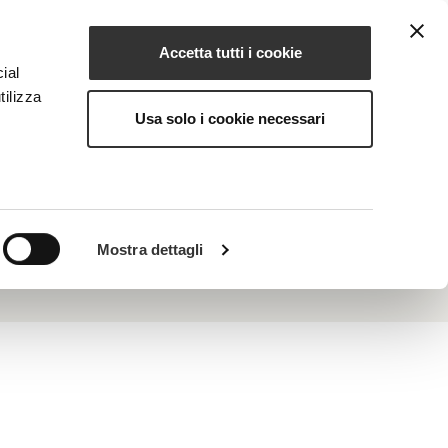
Accetta tutti i cookie
EN
NG
MAGAZINE
CONTACTS
ial
tilizza
Usa solo i cookie necessari
ntages of water and glycols in its lattice,
ly moisturizes, improves expression lines and
llution action.
Mostra dettagli