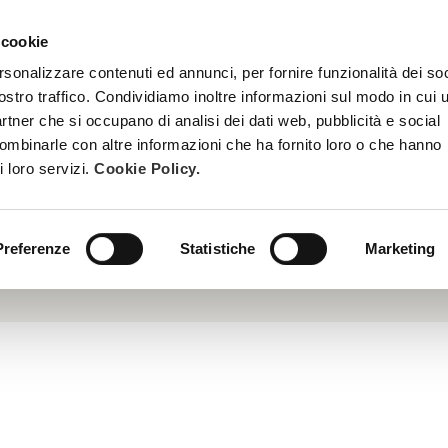
 cookie
TREATMENTS
BECOME A BEAUTY SPA BEAUTICIAN
TRAINI
rsonalizzare contenuti ed annunci, per fornire funzionalità dei soc
ostro traffico. Condividiamo inoltre informazioni sul modo in cui u
partner che si occupano di analisi dei dati web, pubblicità e social
combinarle con altre informazioni che ha fornito loro o che hanno
i loro servizi.
Cookie Policy.
apanese superabsorbent polymer, which retains very high perce
g them during the massage, thus providing freshness. It deep
 product texture a fresh, silky skin feel. It provides an anti-po
Preferenze
Statistiche
Marketing