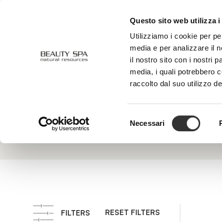
Questo sito web utilizza i
ABOUT US
FACE
BODY
Utilizziamo i cookie per pe
media e per analizzare il n
il nostro sito con i nostri 
media, i quali potrebbero 
Japanese
raccolto dal suo utilizzo de
It is a J
Polymer
releasin
gives the
Selezione
Necessari
del
consenso
RESET FILTERS
FILTERS