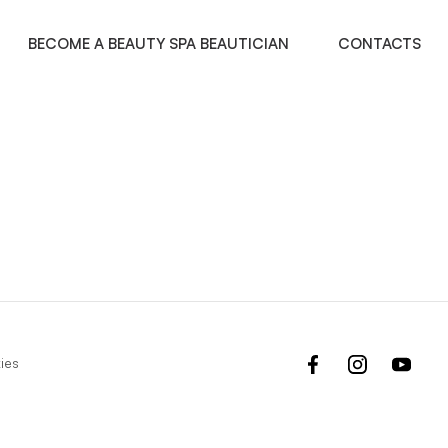
BECOME A BEAUTY SPA BEAUTICIAN
CONTACTS
facebook
instagram
yout
ies