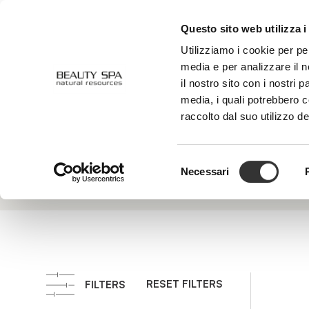
Questo sito web utilizza i
ABOUT US
FACE
BODY
Utilizziamo i cookie per pe
media e per analizzare il n
il nostro sito con i nostri 
media, i quali potrebbero 
Fucus
raccolto dal suo utilizzo de
Extract r
Vesiculosus
Selezione
Necessari
del
consenso
RESET FILTERS
FILTERS