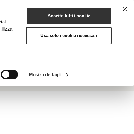
Accetta tutti i cookie
EN
NG
MAGAZINE
CONTACTS
ial
tilizza
Usa solo i cookie necessari
e elimination of stagnant liquids.
Mostra dettagli