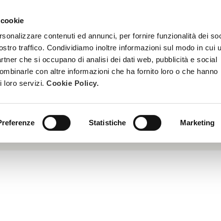
 cookie
TREATMENTS
BECOME A BEAUTY SPA BEAUTICIAN
TRAINI
rsonalizzare contenuti ed annunci, per fornire funzionalità dei soc
ostro traffico. Condividiamo inoltre informazioni sul modo in cui u
partner che si occupano di analisi dei dati web, pubblicità e social
combinarle con altre informazioni che ha fornito loro o che hanno
i loro servizi.
Cookie Policy.
ich in iodine, vitamins and draining amino acids; it promotes th
Preferenze
Statistiche
Marketing