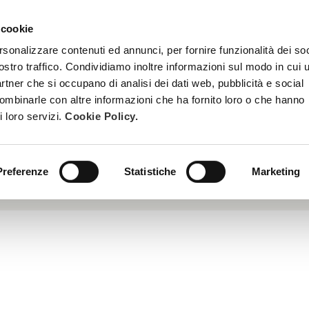
 cookie
TREATMENTS
BECOME A BEAUTY SPA BEAUTICIAN
TRAINI
rsonalizzare contenuti ed annunci, per fornire funzionalità dei soc
ostro traffico. Condividiamo inoltre informazioni sul modo in cui u
partner che si occupano di analisi dei dati web, pubblicità e social
combinarle con altre informazioni che ha fornito loro o che hanno
i loro servizi.
Cookie Policy.
ifies skin tone, reduces imperfections and discoloration (dysc
Preferenze
Statistiche
Marketing