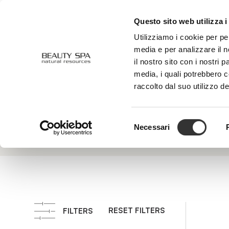
Questo sito web utilizza i
ABOUT US
FACE
BODY
Utilizziamo i cookie per pe
media e per analizzare il n
il nostro sito con i nostri 
media, i quali potrebbero 
Extract of Walnut
raccolto dal suo utilizzo de
It intens
Shell
Selezione
Necessari
del
consenso
RESET FILTERS
FILTERS