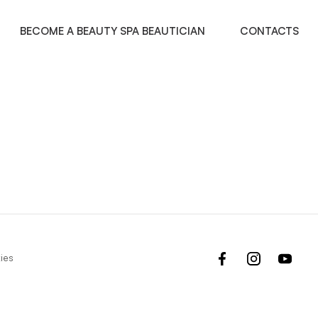
BECOME A BEAUTY SPA BEAUTICIAN
CONTACTS
facebook
instagram
yout
ies