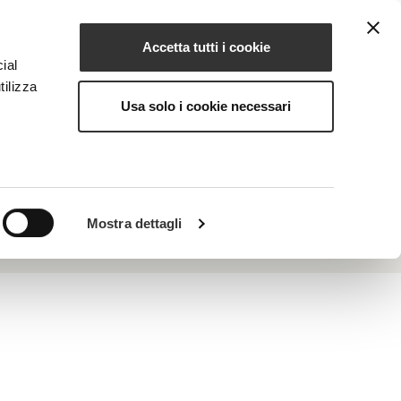
Accetta tutti i cookie
EN
NG
MAGAZINE
CONTACTS
ial
tilizza
Usa solo i cookie necessari
hromia), evens out skin tone.
Mostra dettagli