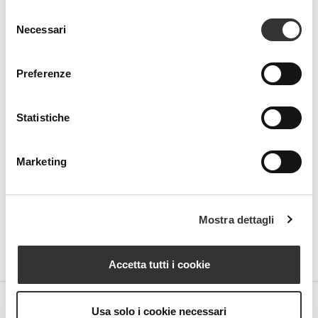
Selezione
Necessari
del
consenso
Preferenze
Beauty Spa is a brand
Statistiche
Strada della Pace, 29, Mezzani
Marketing
43058 Sorbolo Mezzani
Parma | Italy
P.IVA 03101820342
Phone
+39.0521.1522840
Mostra dettagli
digital@beautyspa.it
Accetta tutti i cookie
Usa solo i cookie necessari