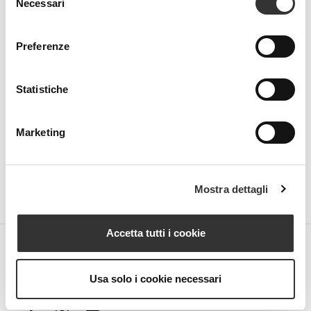
Necessari
del
Beauty Spa is a brand
consenso
Preferenze
Statistiche
Strada della Pace, 29, Mezzani
43058 Sorbolo Mezzani
Parma | Italy
Marketing
P.IVA 03101820342
Phone
+39.0521.1522840
digital@beautyspa.it
Mostra dettagli
Accetta tutti i cookie
Copyright © 2023 Neovalis S.p.A.
Cookie Policy
|
Privacy
Usa solo i cookie necessari
Policy
|
Modifica consenso ai cookies
facebook
instagram
youtube