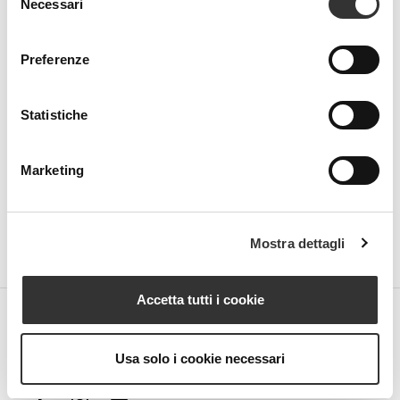
Necessari
del
Beauty Spa is a brand
consenso
Preferenze
Statistiche
Strada della Pace, 29, Mezzani
43058 Sorbolo Mezzani
Parma | Italy
Marketing
P.IVA 03101820342
Phone
+39.0521.1522840
digital@beautyspa.it
Mostra dettagli
Accetta tutti i cookie
Copyright © 2023 Neovalis S.p.A.
Cookie Policy
|
Privacy
Usa solo i cookie necessari
Policy
|
Modifica consenso ai cookies
facebook
instagram
youtube