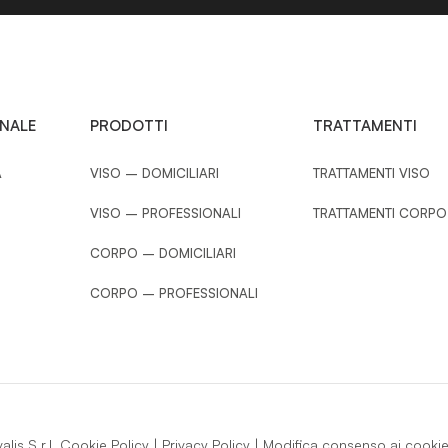
ONALE
PRODOTTI
TRATTAMENTI
A
VISO – DOMICILIARI
TRATTAMENTI VISO
VISO – PROFESSIONALI
TRATTAMENTI CORPO
CORPO – DOMICILIARI
CORPO – PROFESSIONALI
is S.r.l.
Cookie Policy
|
Privacy Policy
|
Modifica consenso ai cooki