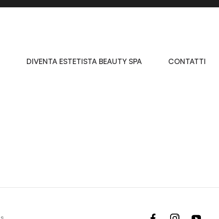
DIVENTA ESTETISTA BEAUTY SPA
CONTATTI
facebook
instagram
yout
es