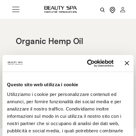
Organic Hemp Oil
Hemp oil is a totally natural product obtained
from Hemp seeds – Cannabis sativa. Rich in
polyunsaturated fatty acids, omega 3 and omega
6, gamma linoleic acid, essential amino acids and
trace elements, it boasts an excellent supply of
Questo sito web utilizza i cookie
vitamins E, A, B1, B2, PP, C, as well as
Utilizziamo i cookie per personalizzare contenuti ed
phytosterols and cannabinoids. It prevents
annunci, per fornire funzionalità dei social media e per
flaking, dehydration and dryness.
analizzare il nostro traffico. Condividiamo inoltre
informazioni sul modo in cui utilizza il nostro sito con i
nostri partner che si occupano di analisi dei dati web,
pubblicità e social media, i quali potrebbero combinarle