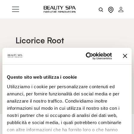
Licorice Root
It is an extract rich in Glycyrrhetinic Acid known
for its effectiveness in treating inflammation as it
boasts cortison-like properties.
In particular, Licorice roots contain constituents
Questo sito web utilizza i cookie
(flavonoids, organic acids, saponins, vitamins)
Utilizziamo i cookie per personalizzare contenuti ed
with strongly nourishing, skin-friendly properties.
annunci, per fornire funzionalità dei social media e per
analizzare il nostro traffico. Condividiamo inoltre
informazioni sul modo in cui utilizza il nostro sito con i
nostri partner che si occupano di analisi dei dati web,
pubblicità e social media, i quali potrebbero combinarle
con altre informazioni che ha fornito loro o che hanno