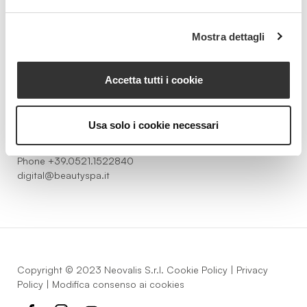
Beauty Spa è un marchio
Mostra dettagli
Accetta tutti i cookie
Strada della Pace, 29, Mezzani
43058 Sorbolo Mezzani
Usa solo i cookie necessari
Parma | Italy
P.IVA 03101820342
Phone
+39.0521.1522840
digital@beautyspa.it
Copyright © 2023 Neovalis S.r.l.
Cookie Policy
|
Privacy
Policy
|
Modifica consenso ai cookies