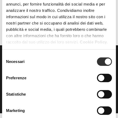
annunci, per fornire funzionalità dei social media e per
analizzare il nostro traffico. Condividiamo inoltre
AZZERA FILTRI
FILTRI
informazioni sul modo in cui utilizza il nostro sito con i
nostri partner che si occupano di analisi dei dati web,
pubblicità e social media, i quali potrebbero combinarle
con altre informazioni che ha fornito loro o che hanno
raccolto dal suo utilizzo dei loro servizi.
Cookie Policy.
Selezione
Necessari
ISCRIVITI
del
alla nostra
consenso
NEWSLETTER
Preferenze
Statistiche
Marketing