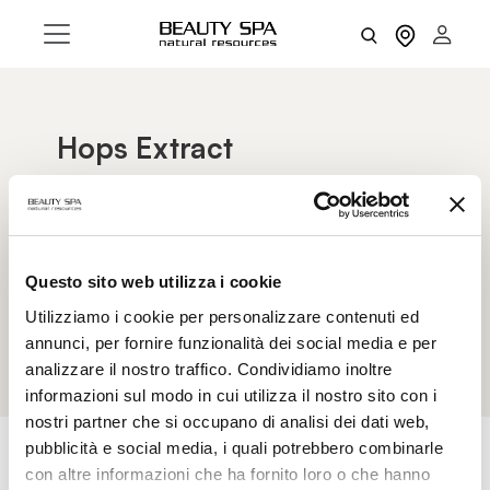
Hops Extract
It is used to revitalize and restore firmness and
radiance to mature skin thanks to the high
presence of proteins and antioxidants, precious
in safeguarding collagen fibers from damage
Questo sito web utilizza i cookie
induced by free radicals, preserving the structure
Utilizziamo i cookie per personalizzare contenuti ed
and function of the connective tissue.
annunci, per fornire funzionalità dei social media e per
analizzare il nostro traffico. Condividiamo inoltre
informazioni sul modo in cui utilizza il nostro sito con i
nostri partner che si occupano di analisi dei dati web,
pubblicità e social media, i quali potrebbero combinarle
con altre informazioni che ha fornito loro o che hanno