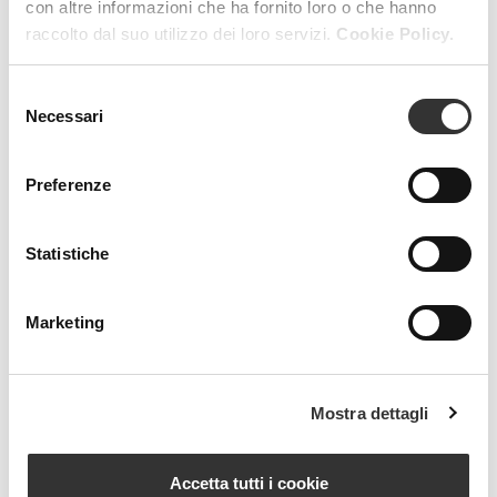
con altre informazioni che ha fornito loro o che hanno
raccolto dal suo utilizzo dei loro servizi.
Cookie Policy.
RESET FILTERS
FILTERS
Selezione
Necessari
del
consenso
Preferenze
Statistiche
Beauty Spa is a brand
Marketing
Strada della Pace, 29, Mezzani
43058 Sorbolo Mezzani
Mostra dettagli
Parma | Italy
P.IVA 03101820342
Phone
+39.0521.1522840
Accetta tutti i cookie
digital@beautyspa.it