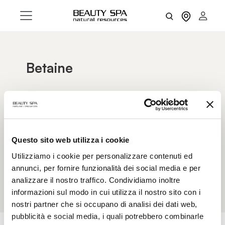
Betaine
Betaine is a natural compound extracted from
sugar beet or other vegetable sources. It helps
maintain the balance of skin water, reducing
dryness and improving skin elasticity.
Furthermore, it has soothing and rebalancing
Questo sito web utilizza i cookie
properties. Its ability to form a protective film
Utilizziamo i cookie per personalizzare contenuti ed
helps seal out moisture (counteracting TEWL)
annunci, per fornire funzionalità dei social media e per
and protect against environmental damage.
analizzare il nostro traffico. Condividiamo inoltre
informazioni sul modo in cui utilizza il nostro sito con i
nostri partner che si occupano di analisi dei dati web,
pubblicità e social media, i quali potrebbero combinarle