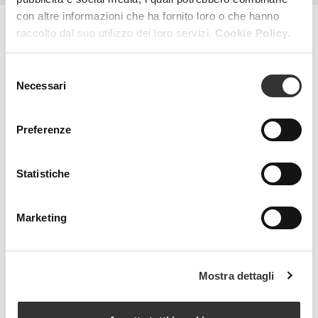
con altre informazioni che ha fornito loro o che hanno
raccolto dal suo utilizzo dei loro servizi.
Cookie Policy.
RESET FILTERS
FILTERS
Selezione
Necessari
del
consenso
Preferenze
Statistiche
Beauty Spa is a brand
Marketing
Strada della Pace, 29, Mezzani
Mostra dettagli
43058 Sorbolo Mezzani
Parma | Italy
P.IVA 03101820342