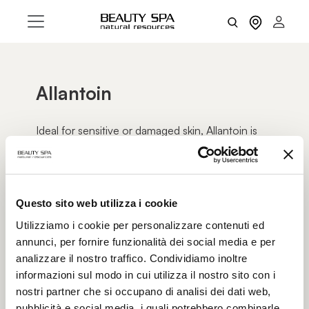
Allantoin
Ideal for sensitive or damaged skin, Allantoin is
known for its soothing and rejuvenating
properties.
Its ability to gently exfoliate helps smooth the skin
surface, reducing roughness and improving skin
Questo sito web utilizza i cookie
texture.
Utilizziamo i cookie per personalizzare contenuti ed
Finally, it reduces TEWL, maintaining the correct
annunci, per fornire funzionalità dei social media e per
level of hydration and improving the skin barrier.
analizzare il nostro traffico. Condividiamo inoltre
informazioni sul modo in cui utilizza il nostro sito con i
nostri partner che si occupano di analisi dei dati web,
pubblicità e social media, i quali potrebbero combinarle