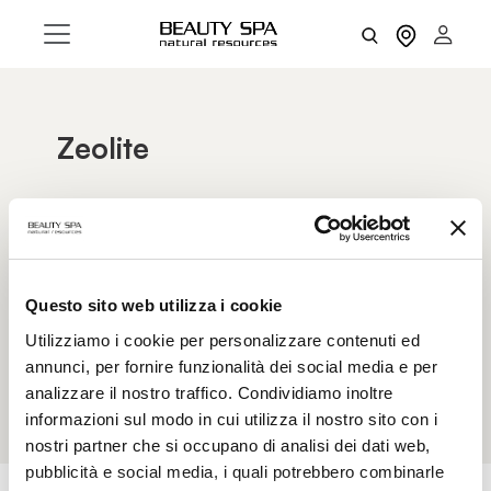
Zeolite
It is a mineral of volcanic origin with a structure
capable of adsorbing a series of harmful
substances accumulated on the skin, such as
heavy metals and radiation. This chelating, anti-
inflammatory and detoxifying action prevents the
Questo sito web utilizza i cookie
onset of blemishes and brings a series of benefits
Utilizziamo i cookie per personalizzare contenuti ed
to the skin tissue, which regains balance and
annunci, per fornire funzionalità dei social media e per
vitality.
analizzare il nostro traffico. Condividiamo inoltre
informazioni sul modo in cui utilizza il nostro sito con i
nostri partner che si occupano di analisi dei dati web,
pubblicità e social media, i quali potrebbero combinarle