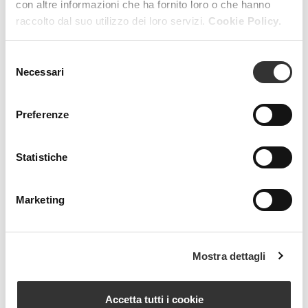
con altre informazioni che ha fornito loro o che hanno
raccolto dal suo utilizzo dei loro servizi.
Cookie Policy.
RESET FILTERS
FILTERS
Selezione
Necessari
del
consenso
Preferenze
Statistiche
Beauty Spa is a brand
Marketing
Strada della Pace, 29, Mezzani
43058 Sorbolo Mezzani
Mostra dettagli
Parma | Italy
P.IVA 03101820342
Phone
+39.0521.1522840
Accetta tutti i cookie
digital@beautyspa.it