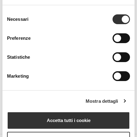
Selezione
Necessari
del
consenso
Preferenze
Beauty Spa is a brand
Statistiche
Marketing
Strada della Pace, 29, Mezzani
43058 Sorbolo Mezzani
Parma | Italy
P.IVA 03101820342
Mostra dettagli
Phone
+39.0521.1522840
digital@beautyspa.it
Accetta tutti i cookie