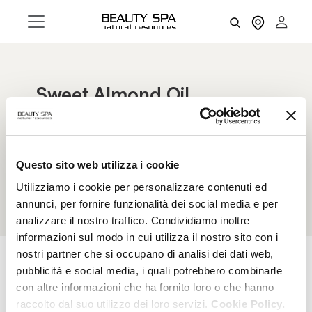
Sweet Almond Oil
Sweet Almond oil – known in the cosmetic
industry for its softening and nourishing
properties – provides nourishment and elasticity,
Questo sito web utilizza i cookie
while counteracting the action of free radicals.
Utilizziamo i cookie per personalizzare contenuti ed
annunci, per fornire funzionalità dei social media e per
analizzare il nostro traffico. Condividiamo inoltre
informazioni sul modo in cui utilizza il nostro sito con i
nostri partner che si occupano di analisi dei dati web,
pubblicità e social media, i quali potrebbero combinarle
con altre informazioni che ha fornito loro o che hanno
RESET FILTERS
FILTERS
raccolto dal suo utilizzo dei loro servizi.
Cookie Policy.