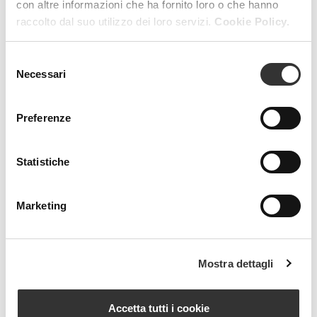
con altre informazioni che ha fornito loro o che hanno
raccolto dal suo utilizzo dei loro servizi.
Cookie Policy.
RESET FILTERS
FILTERS
Selezione
Necessari
del
consenso
Preferenze
Statistiche
Beauty Spa is a brand
Marketing
Strada della Pace, 29, Mezzani
43058 Sorbolo Mezzani
Mostra dettagli
Parma | Italy
P.IVA 03101820342
Phone
+39.0521.1522840
Accetta tutti i cookie
digital@beautyspa.it