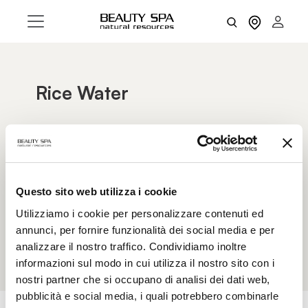
Rice Water
Traditionally used in Eastern beauty rituals, Rice
Water is rich in vitamins, minerals, and amino
acids that help keep the skin soft, radiant, and
even-looking. Its hydrating and soothing
properties support the skin barrier, improving
Questo sito web utilizza i cookie
elasticity and comfort. Ideal even for sensitive or
Utilizziamo i cookie per personalizzare contenuti ed
dull skin, it leaves the complexion fresh and
annunci, per fornire funzionalità dei social media e per
visibly more luminous.
analizzare il nostro traffico. Condividiamo inoltre
informazioni sul modo in cui utilizza il nostro sito con i
nostri partner che si occupano di analisi dei dati web,
pubblicità e social media, i quali potrebbero combinarle