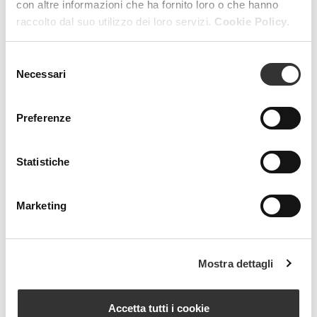
con altre informazioni che ha fornito loro o che hanno
raccolto dal suo utilizzo dei loro servizi.
Cookie Policy.
RESET FILTERS
FILTERS
Selezione
Necessari
del
consenso
Preferenze
Statistiche
Beauty Spa is a brand
Marketing
Strada della Pace, 29, Mezzani
43058 Sorbolo Mezzani
Mostra dettagli
Parma | Italy
P.IVA 03101820342
Phone
+39.0521.1522840
Accetta tutti i cookie
digital@beautyspa.it