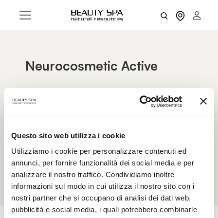
Neurocosmetic Active
Extracted from Timur Pepper, it stimulates skin
vitality and emotional well-being. Acting on the
skin–brain connection, it promotes a feeling of
balance and serenity that also reflects on the
skin’s appearance. It strengthens the skin barrier,
Questo sito web utilizza i cookie
protects against oxidative stress and chrono-
Utilizziamo i cookie per personalizzare contenuti ed
aging, improves skin tone uniformity, and
annunci, per fornire funzionalità dei social media e per
reduces signs of fatigue.
analizzare il nostro traffico. Condividiamo inoltre
informazioni sul modo in cui utilizza il nostro sito con i
nostri partner che si occupano di analisi dei dati web,
pubblicità e social media, i quali potrebbero combinarle