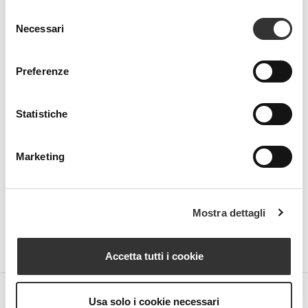
Selezione
Necessari
del
consenso
Preferenze
Beauty Spa is a brand
Statistiche
Strada della Pace, 29, Mezzani
Marketing
43058 Sorbolo Mezzani
Parma | Italy
P.IVA 03101820342
Phone
+39.0521.1522840
Mostra dettagli
digital@beautyspa.it
Accetta tutti i cookie
Usa solo i cookie necessari